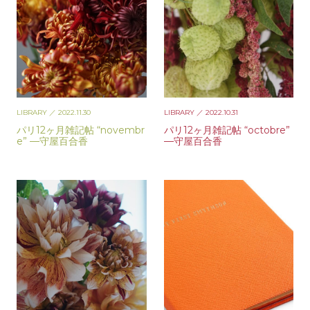
LIBRARY
／ 2022.11.30
LIBRARY
／ 2022.10.31
パリ12ヶ月雑記帖 “novembr
パリ12ヶ月雑記帖 “octobre”
e” —守屋百合香
—守屋百合香