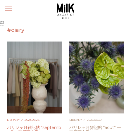
メ
ニ
ュ

ー
#diary
LIBRARY
／ 2023.09.28
LIBRARY
／ 2023.08.30
パリ12ヶ月雑記帖 “septemb
パリ12ヶ月雑記帖 “août” —