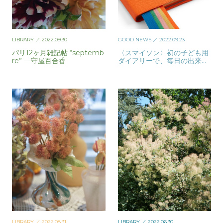
LIBRARY
／ 2022.09.30
GOOD NEWS
／ 2022.09.23
パリ12ヶ月雑記帖 “septemb
〈スマイソン〉初の子ども用
re” —守屋百合香
ダイアリーで、毎日の出来事
を人生の宝物に
LIBRARY
／ 2022.08.31
LIBRARY
／ 2022.06.30