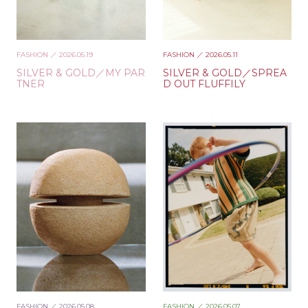
FASHION
／ 2026.05.19
FASHION
／ 2026.05.11
SILVER & GOLD／MY PAR
SILVER & GOLD／SPREA
TNER
D OUT FLUFFILY
FASHION
／ 2026.05.08
FASHION
／ 2026.05.07