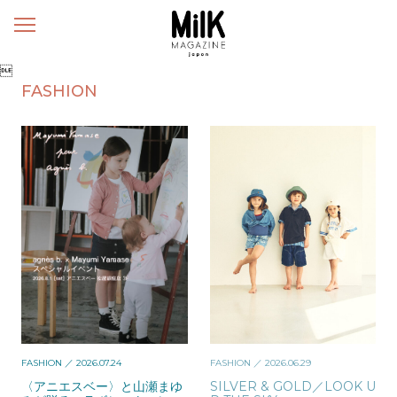
メ
ニ
ュ

ー
FASHION
FASHION
／ 2026.07.24
FASHION
／ 2026.06.29
〈アニエスベー〉と山瀬まゆ
SILVER & GOLD／LOOK U