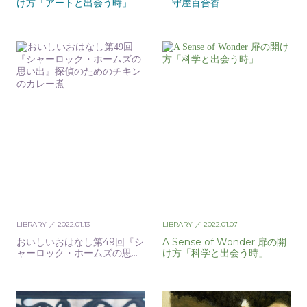
け方「アートと出会う時」
—守屋百合香
LIBRARY
／ 2022.01.13
LIBRARY
／ 2022.01.07
おいしいおはなし第49回『シ
A Sense of Wonder 扉の開
ャーロック・ホームズの思い
け方「科学と出会う時」
出』探偵のためのチキンのカ
レー煮