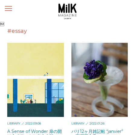
メ
ニ
ュ

ー
#essay
LIBRARY
／ 2022.09.08
LIBRARY
／ 2022.01.26
A Sense of Wonder 扉の開
パリ12ヶ月雑記帖 “janvier”