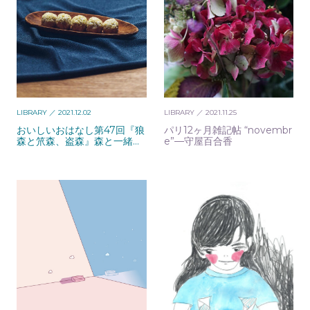
LIBRARY
／ 2021.12.02
LIBRARY
／ 2021.11.25
おいしいおはなし第47回『狼
パリ12ヶ月雑記帖 “novembr
森と笊森、盗森』森と一緒に
e”—守屋百合香
食べたい粟のお団子