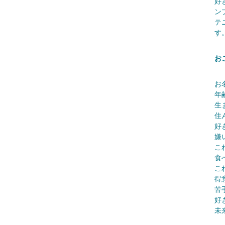
好
ン
テ
す
お
お
年
生
住
好
嫌
こ
食
こ
得
苦
好
未