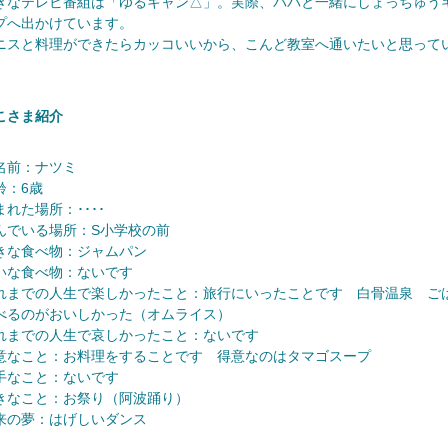
きなテレビ番組は「ゆるキャン△」。実際、パパと一緒にしょっちゅう
プへ出かけています。
ニスと料理ができたらカッコいいから、こんど教室へ通いたいと思って
。
こさま紹介
名前：ナツミ
齢：6歳
まれた場所：････
んでいる場所：S小学校の前
きな食べ物：ジャムパン
いな食べ物：ないです
れまでの人生で楽しかったこと：旅行にいったことです 白骨温泉 ご
べるのがおいしかった（オムライス）
れまでの人生で哀しかったこと：ないです
意なこと：お料理をすることです 得意なのはタマゴスープ
手なこと：ないです
きなこと：お祭り（阿波踊り）
来の夢：はげしいダンス