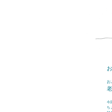
お
お
今
ち