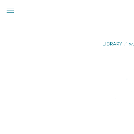
メ
ニ
ュ
ー
LIBRARY
／
お