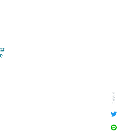
僕は
で
SHARE