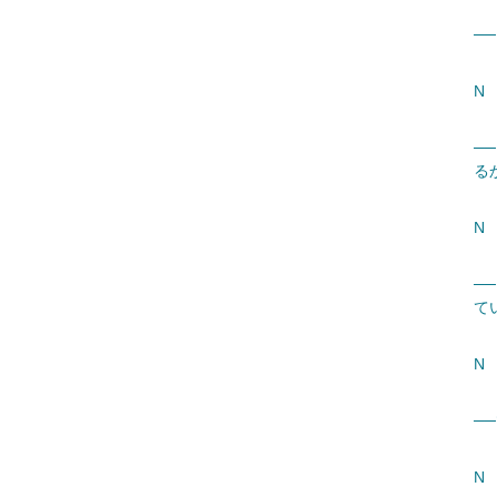
─
N
─
る
N 
─
て
N 
─
N