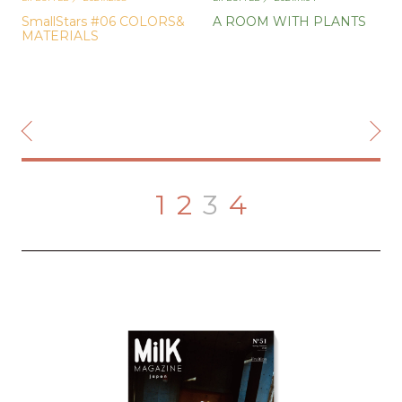
SmallStars #06 COLORS&
A ROOM WITH PLANTS
MATERIALS
1
2
3
4