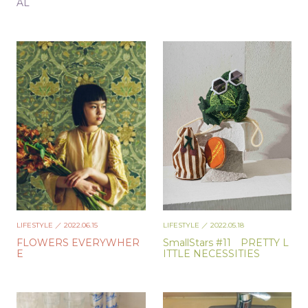
AL
LIFESTYLE
／ 2022.06.15
LIFESTYLE
／ 2022.05.18
FLOWERS EVERYWHER
SmallStars #11 PRETTY L
E
ITTLE NECESSITIES