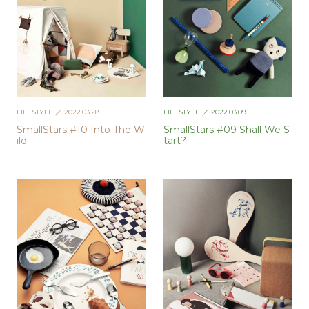
LIFESTYLE
／ 2022.03.28
LIFESTYLE
／ 2022.03.09
SmallStars #10 Into The W
SmallStars #09 Shall We S
ild
tart?