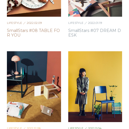
LIFESTYLE
／ 2022.02.09
LIFESTYLE
／ 2022.01.19
SmallStars #08 TABLE FO
SmallStars #07 DREAM D
R YOU
ESK
LIFESTYLE
／ 2021.12.08
LIFESTYLE
／ 2021.11.04