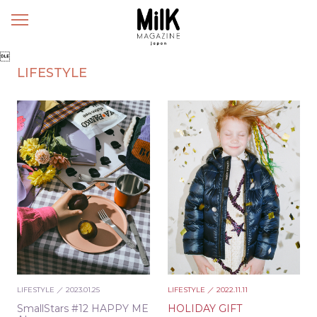
メ
ニ
ュ

ー
LIFESTYLE
LIFESTYLE
／ 2023.01.25
LIFESTYLE
／ 2022.11.11
SmallStars #12 HAPPY ME
HOLIDAY GIFT