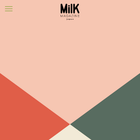
メ
ニ
ュ
ー