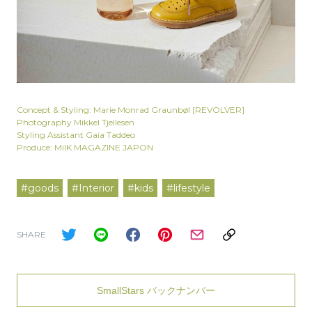
Concept & Styling: Marie Monrad Graunbøl [REVOLVER]
Photography Mikkel Tjellesen
Styling Assistant Gaia Taddeo
Produce: MilK MAGAZINE JAPON
#goods
#Interior
#kids
#lifestyle
SHARE
SmallStars バックナンバー