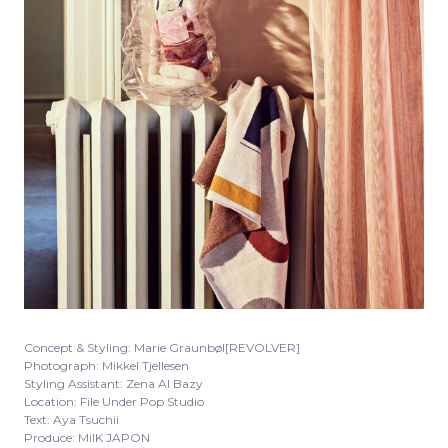
Concept & Styling: Marie Graunbøl[REVOLVER]
Photograph: Mikkel Tjellesen
Styling Assistant: Zena Al Bazy
Location: File Under Pop Studio
Text: Aya Tsuchii
Produce: MilK JAPON