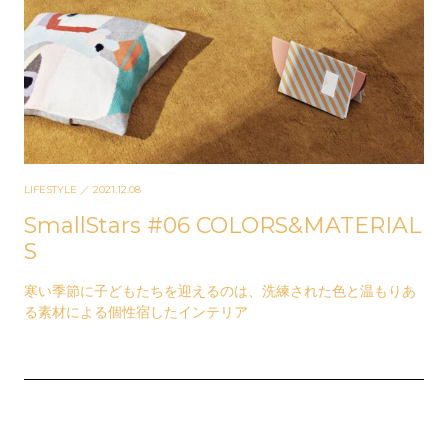
LIFESTYLE
／ 2021.12.08
SmallStars #06 COLORS&MATERIAL
S
寒い季節に子どもたちを迎えるのは、洗練された色と温もりあ
る素材による個性宿したインテリア