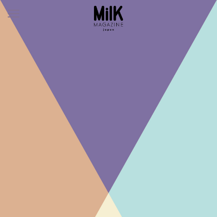
メ
ニ
ュ
ー