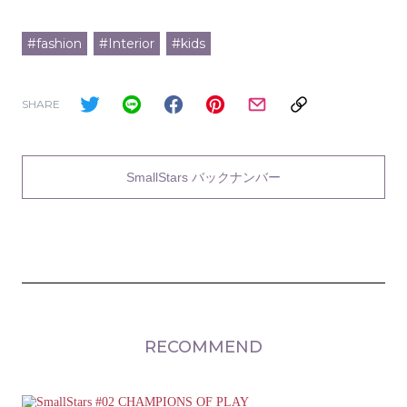
#fashion
#Interior
#kids
SHARE
SmallStars バックナンバー
RECOMMEND