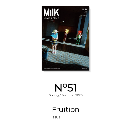
o
N
51
Spring / Summer 2026
Fruition
ISSUE