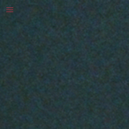
メ
ニ
ュ
ー