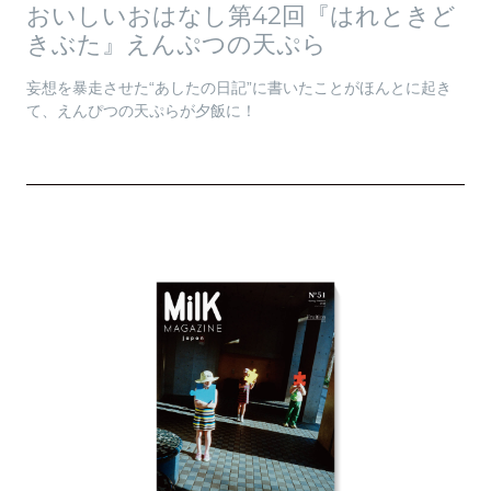
おいしいおはなし第42回『はれときど
きぶた』えんぷつの天ぷら
妄想を暴走させた“あしたの日記”に書いたことがほんとに起き
て、えんぴつの天ぷらが夕飯に！