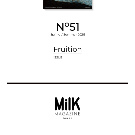
o
N
51
Spring / Summer 2026
Fruition
ISSUE