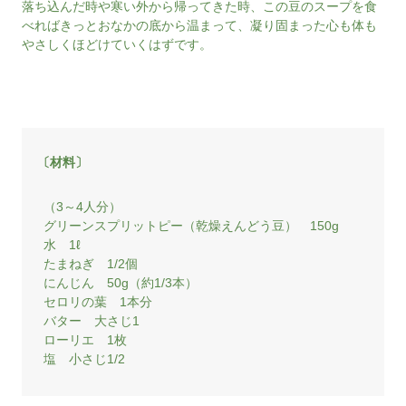
落ち込んだ時や寒い外から帰ってきた時、この豆のスープを食
べればきっとおなかの底から温まって、凝り固まった心も体も
やさしくほどけていくはずです。
〔材料〕
（3～4人分）
グリーンスプリットピー（乾燥えんどう豆） 150g
水 1ℓ
たまねぎ 1/2個
にんじん 50g（約1/3本）
セロリの葉 1本分
バター 大さじ1
ローリエ 1枚
塩 小さじ1/2