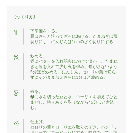
〔つくり方〕
下準備をする。
豆はさっと洗ってざるにあげる。たまねぎは薄
切りにし、にんじんは1cmのざく切りにする。
炒める。
鍋にバターを入れ弱火にかけて溶かし、たまね
ぎと塩を入れて少し火を強め、焦がさないよう
5分ほど炒める。にんじん、セロリの葉は切ら
ずにそのまま加えさらに3分ほど炒める。
煮る。
❷に水を切った豆と水、ローリエを加えてひと
まぜし、時々あくを取りながら45分ほど煮込
む。
仕上げ。
セロリの葉とローリエを取りのぞき、ハンドミ
キサーでポタージュ状にする。味見をして、塩