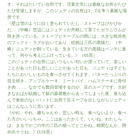
す。それはたいてい台所です。児童文学には素敵な台所がたび
たび登場しますが、このジュディの台所は1、2を争う素敵な場
所です。
《壁は雪のように白く塗られていたし、ストーブはぴかぴか
だ。（中略）窓辺にはジュディが丹精して育てたゼラニウムが
咲き誇っている。ストーブとテーブルの間には、大きな暗赤色
のフックト・ラグがおいてあり、絵柄は三匹の黒猫だ。（中
略）ジュディが飼っている、生きている方の黒猫はベンチに座
って、何やら考えにふけっている。》（65頁）
このジュディの台所にはいつもいい匂いが漂っていて、楽しい
ことがあった日も悲しいことがあった日も、ジュディは子ども
たちにおいしいものを食べさせてくれます。バターたっぷりの
目玉焼き、アップルケーキ、ミートパイ、ハムステーキに骨付
き肉……。なかでも数回登場するのが、豆のスープです。大好
きなおばが結婚して銀の森屋敷から去ってしまった夜、落ち込
んで食欲のないパットに台所で豆スープを出しながらジュディ
はこんなふうに言います。
《やれ、やれ、嬢ちゃんや、悲しい時も、食べないより、食べ
た方がいいっちゃ。ここはあったかくて、いいね。わたしら
は、まるでかごの中の二匹の猫ってとこかね。暗闇なんか、閉
め出そうね。》(116頁）