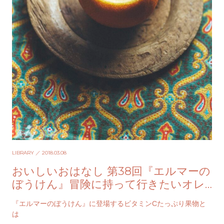
LIBRARY
／ 2018.03.08
おいしいおはなし 第38回『エルマーの
ぼうけん』冒険に持って行きたいオレ
ンジ丸ごとゼリー
『エルマーのぼうけん』に登場するビタミンCたっぷり果物と
は