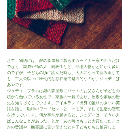
さて、物語には、銀の森屋敷に暮らすガードナー家の面々だけ
でなく、親戚や街の人、同級生など、登場人物がとにかく多い
のですが、子どもの頃に読んだ時も、大人になって読み返して
も、主人公以上に圧倒的な存在感で魅力的なのが、ジュディば
あやです。
ジュディ・プラムは銀の森屋敷にパットのお父さんが子どもの
頃から働いている女性で、家族の一員であり、屋敷や家族の歴
史を知り尽くしています。アイルランド出身で訛りのきつい英
語を話し、独特のワードセンスとユーモア、そして生活の智恵
を持っています。何か事件が起きると、ジュディは「そういえ
ばこんなことがあった」とか「あの時はもっと大変だった」と
かの昔話や、幽霊話に言い伝えなどを子どもたちに披露しま