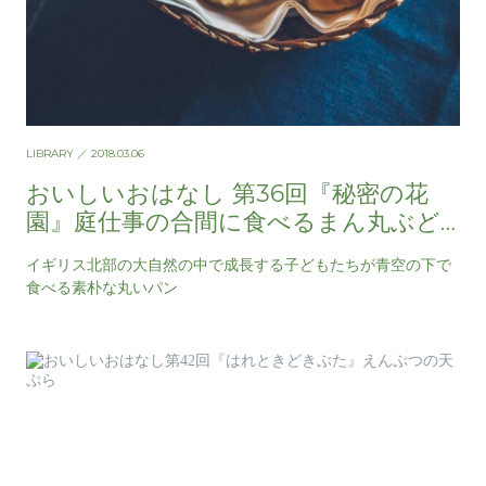
LIBRARY
／ 2018.03.06
おいしいおはなし 第36回『秘密の花
園』庭仕事の合間に食べるまん丸ぶど
うパン
イギリス北部の大自然の中で成長する子どもたちが青空の下で
食べる素朴な丸いパン