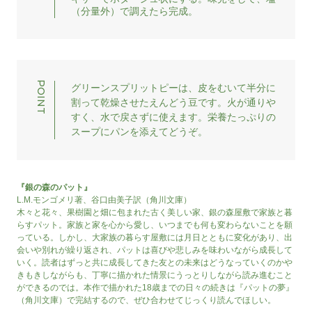
（分量外）で調えたら完成。
グリーンスプリットピーは、皮をむいて半分に
割って乾燥させたえんどう豆です。火が通りや
すく、水で戻さずに使えます。栄養たっぷりの
スープにパンを添えてどうぞ。
『銀の森のパット』
L.M.モンゴメリ著、谷口由美子訳（角川文庫）
木々と花々、果樹園と畑に包まれた古く美しい家、銀の森屋敷で家族と暮
らすパット。家族と家を心から愛し、いつまでも何も変わらないことを願
っている。しかし、大家族の暮らす屋敷には月日とともに変化があり、出
会いや別れが繰り返され、パットは喜びや悲しみを味わいながら成長して
いく。読者はずっと共に成長してきた友との未来はどうなっていくのかや
きもきしながらも、丁寧に描かれた情景にうっとりしながら読み進むこと
ができるのでは。本作で描かれた18歳までの日々の続きは『パットの夢』
（角川文庫）で完結するので、ぜひ合わせてじっくり読んでほしい。