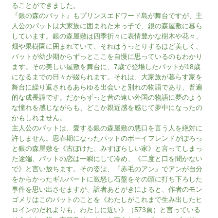
ることができました。
『銀の森のパット』もプリンスエドワード島が舞台ですが、主
人公のパットは大家族に囲まれた末っ子で、銀の森屋敷に暮ら
しています。銀の森屋敷は四季折々に表情豊かな樹木や花々、
畑や果樹園に囲まれていて、それはうっとりするほど美しく、
パットが幼少期からずっとここを自慢に思っているのもわかり
ます。その美しい屋敷を舞台に、7歳で登場したパットが18歳
になるまでの日々が綴られます。それは、大家族が暮らす家を
舞台に繰り返されるあらゆる出会いと別れの物語であり、普遍
的な成長譚です。だからずっと昔の遠い外国の物語に夢のよう
な憧れを感じながらも、どこか親近感を感じて夢中になったの
かもしれません。
主人公のパットは、愛する銀の森屋敷の悪口を言う人を絶対に
許しません。思春期になったパットのボーイフレンドがぽろっ
と銀の森屋敷を《古ぼけた、みすぼらしい家》と言ってしまっ
た途端、パットの恋は一瞬にして冷め、《二度と口を聞かない
で》と言い放ちます。その姿は、『赤毛のアン』でアンが自分
をからかったギルバートに激怒し石盤をその頭に打ち下ろした
事件を思い出させますが、訳者あとがきによると、作者のモン
ゴメリはこのパットのことを《わたしがこれまで生み出したヒ
ロインのだれよりも、わたしに近い》（573頁）と言っている