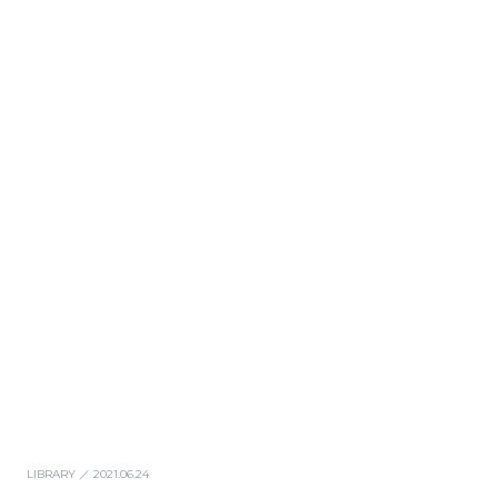
LIBRARY
／ 2021.06.24