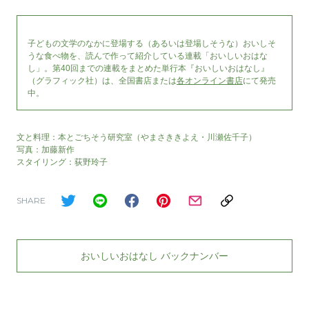
子どもの文学のなかに登場する（あるいは登場しそうな）おいしそ
うな食べ物を、読んで作って紹介している連載「おいしいおはな
し」。第40回までの連載をまとめた単行本『おいしいおはなし』
（グラフィック社）は、全国書店または
各オンライン書店
にて発売
中。
文と料理：本とごちそう研究室（やまさききよえ・川瀬佐千子）
写真：加藤新作
スタイリング：荻野玲子
SHARE
おいしいおはなし バックナンバー