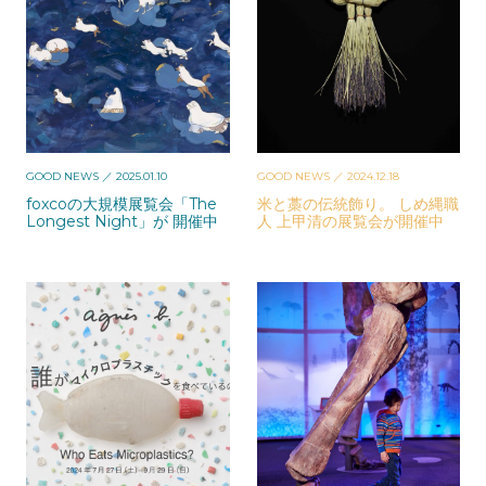
GOOD NEWS
／ 2025.01.10
GOOD NEWS
／ 2024.12.18
foxcoの大規模展覧会「The
米と藁の伝統飾り。 しめ縄職
Longest Night」が 開催中
人 上甲清の展覧会が開催中