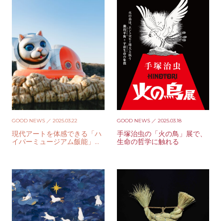
GOOD NEWS
／ 2025.03.22
GOOD NEWS
／ 2025.03.18
現代アートを体感できる「ハ
手塚治虫の「火の鳥」展で、
イパーミュージアム飯能」が
生命の哲学に触れる
オープン