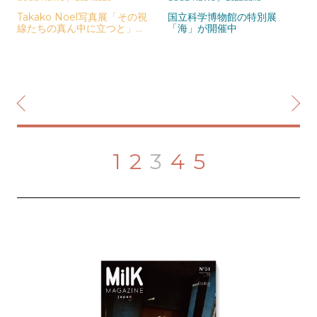
Takako Noel写真展「その視
国立科学博物館の特別展
線たちの真ん中に立つと」開
「海」が開催中
催
1
2
3
4
5