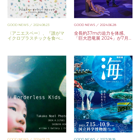
GOOD NEWS
／ 2024.08.23
GOOD NEWS
／ 2024.06.28
〈アニエスベー〉、『誰がマ
全長約37mの迫力を体感、
イクロプラスチックを食べて
「巨大恐竜展 2024」が7月
いるの?』展が開催中
から開催
GOOD NEWS
／ 2024.03.29
GOOD NEWS
／ 2023.08.18