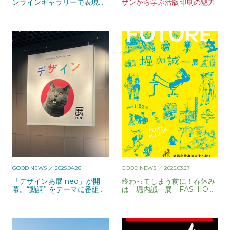
ンラインギャラリーで表現す
ザンから学ぶ活版印刷の魅力
る、静かな記憶の物語
GOOD NEWS
／ 2025.04.26
GOOD NEWS
／ 2025.03.27
「デザインあ展 neo」が開
終わってしまう前に！春休み
幕。“動詞” をテーマに番組の
は「堀内誠一展 FASHIO
世界を体感！
N・FANTASY・FUTURE」
へ