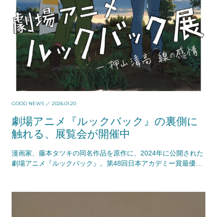
GOOD NEWS
／ 2026.01.20
劇場アニメ『ルックバック』の裏側に
触れる、展覧会が開催中
漫画家、藤本タツキの同名作品を原作に、2024年に公開された
劇場アニメ『ルックバック』。第48回日本アカデミー賞最優秀
アニメーション作品賞をはじめ、国内外で高い…