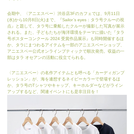
会期中、〈アニエスベー〉渋谷店3Fのカフェでは、9月11日
(水)から10月8日(火)まで、『Sailor’s eyes：タラ号クルーの視
点』と題して、タラ号に乗船したクルーが撮影した写真が展示
される。また、子どもたちが海洋環境をテーマに描いた『タラ
号ポスターコンクール 2024 受賞作品展示』も同時開催するほ
か、タラにまつわるアイテムを一部のアニエスベーショップ、
アニエスベー公式オンラインブティックで順次発売。収益の一
部はタラ オセアンの活動に役立てられる。
〈アニエスベー〉の名作アイテムとも呼べる「カーディガンプ
レッション」が、海を連想するネイビーカラーで登場するほ
か、タラ号のTシャツやキャップ、キーホルダーなどがライン
アップするなど、関連イベントにも是非注目を！