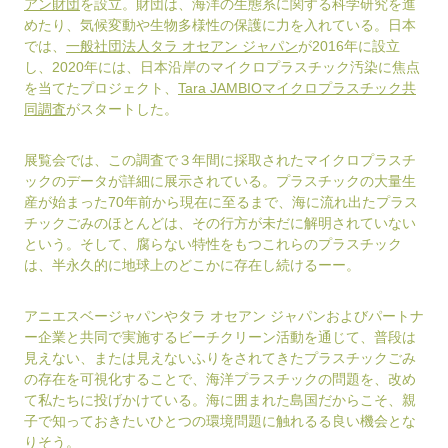
アン財団
を設立。財団は、海洋の生態系に関する科学研究を進
めたり、気候変動や生物多様性の保護に力を入れている。日本
では、
一般社団法人タラ オセアン ジャパン
が2016年に設立
し、2020年には、日本沿岸のマイクロプラスチック汚染に焦点
を当てたプロジェクト、
Tara JAMBIOマイクロプラスチック共
同調査
がスタートした。
展覧会では、この調査で３年間に採取されたマイクロプラスチ
ックのデータが詳細に展示されている。プラスチックの大量生
産が始まった70年前から現在に至るまで、海に流れ出たプラス
チックごみのほとんどは、その行方が未だに解明されていない
という。そして、腐らない特性をもつこれらのプラスチック
は、半永久的に地球上のどこかに存在し続けるーー。
アニエスベージャパンやタラ オセアン ジャパンおよびパートナ
ー企業と共同で実施するビーチクリーン活動を通じて、普段は
見えない、または見えないふりをされてきたプラスチックごみ
の存在を可視化することで、海洋プラスチックの問題を、改め
て私たちに投げかけている。海に囲まれた島国だからこそ、親
子で知っておきたいひとつの環境問題に触れるる良い機会とな
りそう。