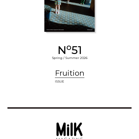
o
N
51
Spring / Summer 2026
Fruition
ISSUE