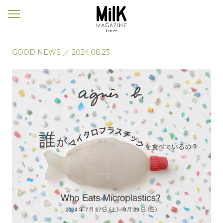
メ
ニ
ュ
ー
GOOD NEWS
／
2024.08.23