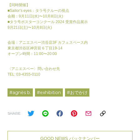
【同時開催】
■Sailor’s eyes：タラ号クルーの視点
会期：9月11日(水)〜10月8日(火)
■タラ号ポスターコンクール 2024 受賞作品展示
9月21日(土)〜10月8日(火)
会場：アニエスベー渋谷店3F カフェスペース内
東京都渋谷区神宮前６丁目19-14
オープン時間：11:00〜20:00
〈アニエスベー〉問い合わせ先
TEL: 03-4355-0110
#agnès b.
#exhibition
#おでかけ
SHARE
GOOD NEWS バックナンバー