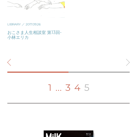
LIBRARY
／ 2017.09.26
おこさま人生相談室 第13回-
小林エリカ
1
…
3
4
5