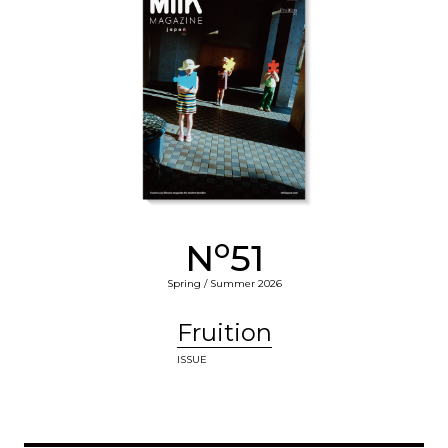
o
N
51
Spring / Summer 2026
Fruition
ISSUE