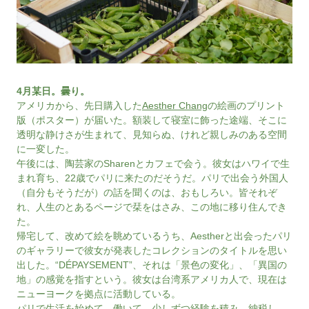
4月某日。曇り。
アメリカから、先日購入した
Aesther Chang
の絵画のプリント
版（ポスター）が届いた。額装して寝室に飾った途端、そこに
透明な静けさが生まれて、見知らぬ、けれど親しみのある空間
に一変した。
午後には、陶芸家のSharenとカフェで会う。彼女はハワイで生
まれ育ち、22歳でパリに来たのだそうだ。パリで出会う外国人
（自分もそうだが）の話を聞くのは、おもしろい。皆それぞ
れ、人生のとあるページで栞をはさみ、この地に移り住んでき
た。
帰宅して、改めて絵を眺めているうち、Aestherと出会ったパリ
のギャラリーで彼女が発表したコレクションのタイトルを思い
出した。“DÉPAYSEMENT”、それは「景色の変化」、「異国の
地」の感覚を指すという。彼女は台湾系アメリカ人で、現在は
ニューヨークを拠点に活動している。
パリで生活を始めて、働いて、少しずつ経験を積み、納税し