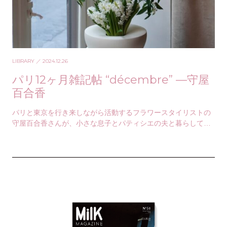
LIBRARY
／ 2024.12.26
パリ12ヶ月雑記帖 “décembre” —守屋
百合香
パリと東京を行き来しながら活動するフラワースタイリストの
守屋百合香さんが、小さな息子とパティシエの夫と暮らしてい
るその日々を綴る「パリ12カ月雑記帖」。いろいろ…