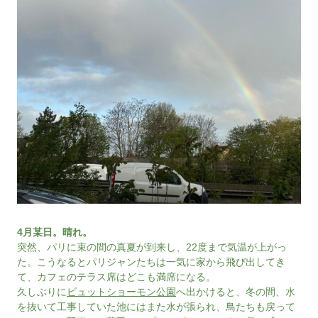
4月某日。晴れ。
突然、パリに束の間の真夏が到来し、22度まで気温が上がっ
た。こうなるとパリジャンたちは一気に家から飛び出してき
て、カフェのテラス席はどこも満席になる。
久しぶりに
ビュットショーモン公園
へ出かけると、冬の間、水
を抜いて工事していた池にはまた水が張られ、鳥たちも戻って