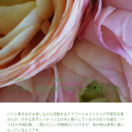
LIBRARY
／
パリ12ヶ月雑記帖
／
2024.04.26
パリ12ヶ月雑記帖 “avril” —守屋百合香
パリと東京を行き来しながら活動するフラワースタイリストの守屋百合香
さんが、小さな息子とパティシエの夫と暮らしているその日々を綴る「パ
リ12カ月雑記帖」。慌ただしい空模様のパリですが、色や味は着実に春に
なっているようです。