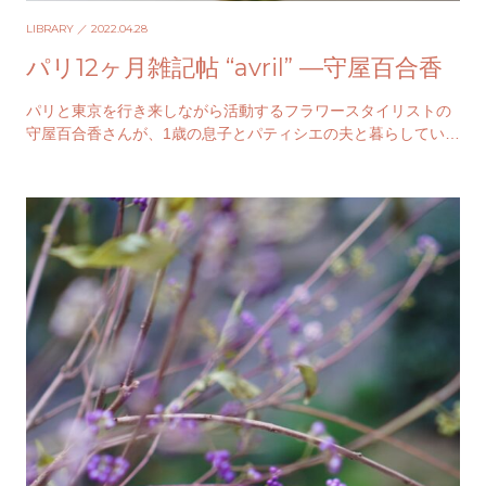
LIBRARY
／ 2022.04.28
パリ12ヶ月雑記帖 “avril” —守屋百合香
パリと東京を行き来しながら活動するフラワースタイリストの
守屋百合香さんが、1歳の息子とパティシエの夫と暮らしている
その日々を綴る「パリ12カ月雑記帖」。今回は、…