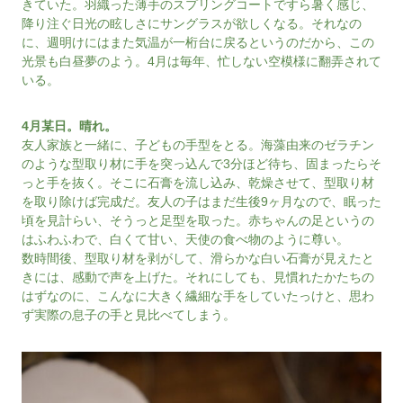
きていた。羽織った薄手のスプリングコートですら暑く感じ、
降り注ぐ日光の眩しさにサングラスが欲しくなる。それなの
に、週明けにはまた気温が一桁台に戻るというのだから、この
光景も白昼夢のよう。4月は毎年、忙しない空模様に翻弄されて
いる。
4月某日。晴れ。
友人家族と一緒に、子どもの手型をとる。海藻由来のゼラチン
のような型取り材に手を突っ込んで3分ほど待ち、固まったらそ
っと手を抜く。そこに石膏を流し込み、乾燥させて、型取り材
を取り除けば完成だ。友人の子はまだ生後9ヶ月なので、眠った
頃を見計らい、そうっと足型を取った。赤ちゃんの足というの
はふわふわで、白くて甘い、天使の食べ物のように尊い。
数時間後、型取り材を剥がして、滑らかな白い石膏が見えたと
きには、感動で声を上げた。それにしても、見慣れたかたちの
はずなのに、こんなに大きく繊細な手をしていたっけと、思わ
ず実際の息子の手と見比べてしまう。