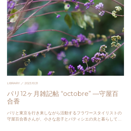
LIBRARY
／ 2023.10.31
パリ12ヶ月雑記帖 “octobre” —守屋百
合香
パリと東京を行き来しながら活動するフラワースタイリストの
守屋百合香さんが、小さな息子とパティシエの夫と暮らしてい
るその日々を綴る「パリ12カ月雑記帖」。秋が駆け…