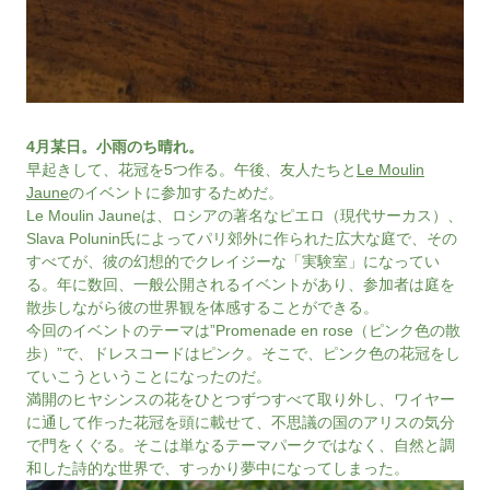
4月某日。小雨のち晴れ。
早起きして、花冠を5つ作る。午後、友人たちと
Le Moulin
Jaune
のイベントに参加するためだ。
Le Moulin Jauneは、ロシアの著名なピエロ（現代サーカス）、
Slava Polunin氏によってパリ郊外に作られた広大な庭で、その
すべてが、彼の幻想的でクレイジーな「実験室」になってい
る。年に数回、一般公開されるイベントがあり、参加者は庭を
散歩しながら彼の世界観を体感することができる。
今回のイベントのテーマは”Promenade en rose（ピンク色の散
歩）”で、ドレスコードはピンク。そこで、ピンク色の花冠をし
ていこうということになったのだ。
満開のヒヤシンスの花をひとつずつすべて取り外し、ワイヤー
に通して作った花冠を頭に載せて、不思議の国のアリスの気分
で門をくぐる。そこは単なるテーマパークではなく、自然と調
和した詩的な世界で、すっかり夢中になってしまった。