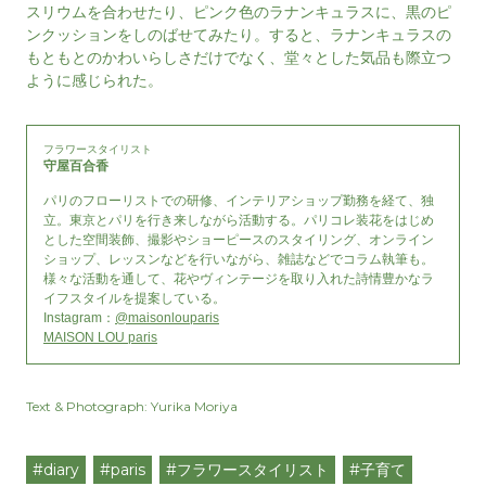
スリウムを合わせたり、ピンク色のラナンキュラスに、黒のピ
ンクッションをしのばせてみたり。すると、ラナンキュラスの
もともとのかわいらしさだけでなく、堂々とした気品も際立つ
ように感じられた。
フラワースタイリスト
守屋百合香
パリのフローリストでの研修、インテリアショップ勤務を経て、独
立。東京とパリを行き来しながら活動する。パリコレ装花をはじめ
とした空間装飾、撮影やショーピースのスタイリング、オンライン
ショップ、レッスンなどを行いながら、雑誌などでコラム執筆も。
様々な活動を通して、花やヴィンテージを取り入れた詩情豊かなラ
イフスタイルを提案している。
Instagram：
@maisonlouparis
MAISON LOU paris
Text & Photograph: Yurika Moriya
#diary
#paris
#フラワースタイリスト
#子育て