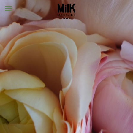
メ
ニ
ュ
ー