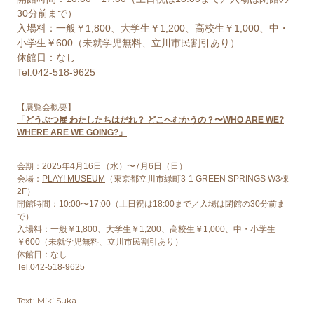
30分前まで）
⼊場料：⼀般￥1,800、⼤学⽣￥1,200、⾼校⽣￥1,000、中・
⼩学⽣￥600（未就学児無料、立川市民割引あり）
休館⽇：なし
Tel.042-518-9625
【展覧会概要】
「どうぶつ展 わたしたちはだれ？ どこへむかうの？〜WHO ARE WE?
WHERE ARE WE GOING?」
会期：2025年4⽉16⽇（⽔）〜7⽉6⽇（⽇）
会場：
PLAY! MUSEUM
（東京都⽴川市緑町3-1 GREEN SPRINGS W3棟
2F）
開館時間：10:00〜17:00（⼟⽇祝は18:00まで／⼊場は閉館の30分前ま
で）
⼊場料：⼀般￥1,800、⼤学⽣￥1,200、⾼校⽣￥1,000、中・⼩学⽣
￥600（未就学児無料、立川市民割引あり）
休館⽇：なし
Tel.042-518-9625
Text: Miki Suka