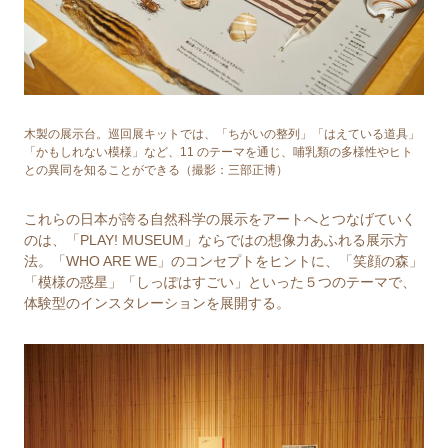
木製の展示台。巡回展キットでは、「ちがいの整列」「はえている道具」
「かもしれない模様」など、11 のテーマを通じ、哺乳類の多様性やヒト
との異同を知ることができる（撮影：三部正博）
これらの日本が誇る⾃然科学の展示をアートへとつなげていく
のは、「PLAY! MUSEUM」ならではの想像力あふれる展示方
法。「WHO ARE WE」のコンセプトをヒントに、「笑顔の森」
「模様の惑星」「しっぽはすごい」といった５つのテーマで、
体験型のインスタレーションを展開する。