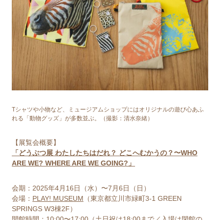
Tシャツや小物など、ミュージアムショップにはオリジナルの遊び⼼あふ
れる「動物グッズ」が多数並ぶ。（撮影：清⽔奈緒）
【展覧会概要】
「どうぶつ展 わたしたちはだれ？ どこへむかうの？〜WHO
ARE WE? WHERE ARE WE GOING?」
会期：2025年4⽉16⽇（⽔）〜7⽉6⽇（⽇）
会場：
PLAY! MUSEUM
（東京都⽴川市緑町3-1 GREEN
SPRINGS W3棟2F）
開館時間：10:00〜17:00（⼟⽇祝は18:00まで／⼊場は閉館の