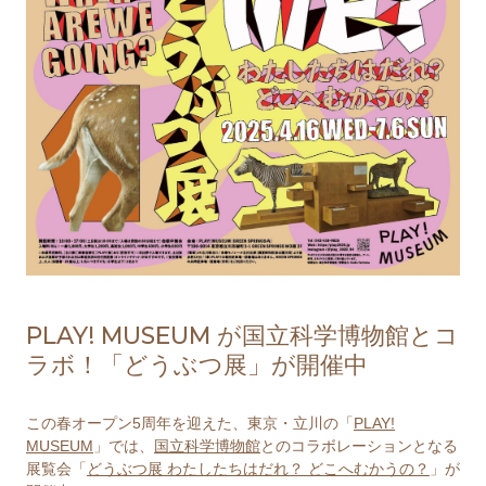
PLAY! MUSEUM が国⽴科学博物館とコ
ラボ！「どうぶつ展」が開催中
この春オープン5周年を迎えた、東京・立川の「
PLAY!
MUSEUM
」では、
国⽴科学博物館
とのコラボレーションとなる
展覧会「
どうぶつ展 わたしたちはだれ？ どこへむかうの？
」が