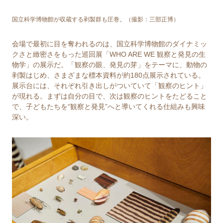
国⽴科学博物館が収蔵する剥製群も圧巻。（撮影：三部正博）
会場で最初に目を奪われるのは、国⽴科学博物館のダイナミッ
クさと緻密さをもった巡回展「WHO ARE WE 観察と発見の生
物学」の展示だ。「観察の眼、発⾒の芽」をテーマに、動物の
剥製はじめ、さまざまな標本資料が約180点展示されている。
展⽰台には、それぞれ引き出しがついていて「観察のヒント」
が現れる。まずは自分の目で、次は観察のヒントをたどること
で、子どもたちを“観察と発見”へと導いてくれる仕組みも興味
深い。