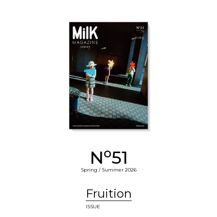
o
N
51
Spring / Summer 2026
Fruition
ISSUE