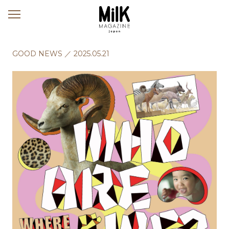
メ
ニ
ュ
ー
GOOD NEWS
／
2025.05.21