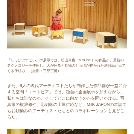
「しっぽはすごい」の展示では、松⼭真也（siro Inc.）の作品が。最新の
テクノロジーを使⽤し、⼈が座ると動物のしっぽが描かれた感熱紙が出て
くる仕組み。（撮影：三部正博）
また、9⼈の現代アーティストたちが制作した作品群が⼀堂に介
する空間「ユートピア」では、独⾃の企画展⽰を加えながら、
私たちは誰なのか、そしてどこに向かうのかを問いかける。写
真家の横浪修や、彫刻家の⼟屋仁応など、MilK JAPONの本誌で
もお馴染みのアーティストたちとのコラボレーションも見どこ
ろだ。