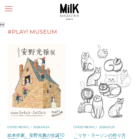
メ
ニ
ュ

ー
#PLAY! MUSEUM
GOOD NEWS
／ 2026.04.24
GOOD NEWS
／ 2026.01.20
絵本作家、安野光雅の生誕10
「リサ・ラーソンの作り方