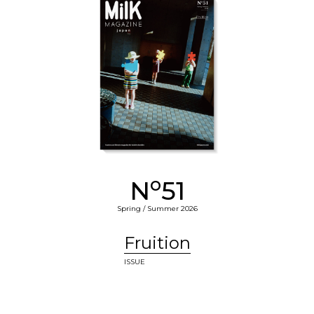
o
N
51
Spring / Summer 2026
Fruition
ISSUE