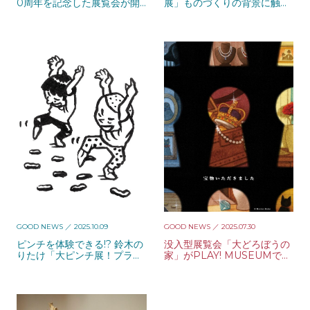
0周年を記念した展覧会が開
展」ものづくりの背景に触れ
催中
る、体験型の展覧会
GOOD NEWS
／ 2025.10.09
GOOD NEWS
／ 2025.07.30
ピンチを体験できる!? 鈴木の
没入型展覧会「大どろぼうの
りたけ「大ピンチ展！プラ
家」がPLAY! MUSEUMで開
ス」 が開催中
催中