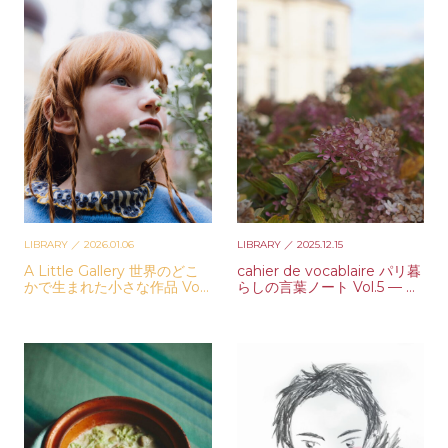
LIBRARY
／ 2026.01.06
LIBRARY
／ 2025.12.15
A Little Gallery 世界のどこ
cahier de vocablaire パリ暮
かで生まれた小さな作品 Vol.
らしの言葉ノート Vol.5 — 守
1 — Maria Montane & Emil
屋百合香
y Hlavac Green