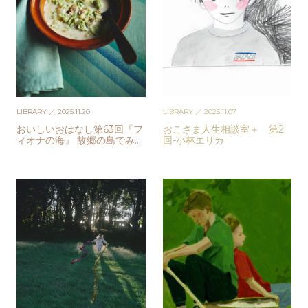
LIBRARY
／ 2025.11.20
LIBRARY
／ 2025.11.07
おいしいおはなし第63回『フ
おこさま人生相談室＋ 第2
ィオナの海』 故郷の島でみん
回-小林エリカ
なで囲む海藻のスープ