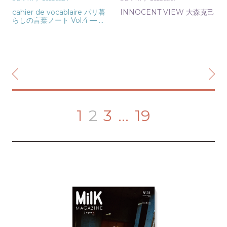
cahier de vocablaire パリ暮
INNOCENT VIEW 大森克己
らしの言葉ノート Vol.4 — 守
屋百合香
1
2
3
…
19