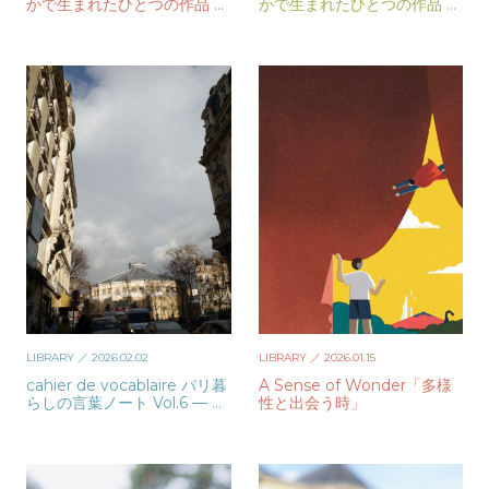
かで生まれたひとつの作品 V
かで生まれたひとつの作品 V
ol.3 — Sofiya Patrina
ol.2 — Dope Style Kid × Je
nnifer Grasso
LIBRARY
／ 2026.02.02
LIBRARY
／ 2026.01.15
cahier de vocablaire パリ暮
A Sense of Wonder「多様
らしの言葉ノート Vol.6 — 守
性と出会う時」
屋百合香