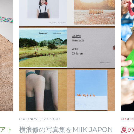
GOOD NEWS
／ 2022.08.09
GOOD 
アト
横浪修の写真集をMilK JAPON
夏