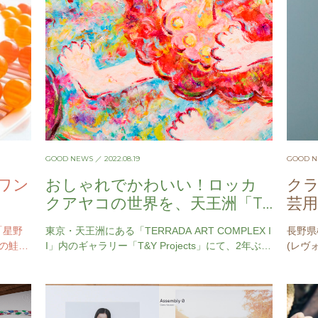
GOOD NEWS
／ 2022.08.19
GOOD 
ワン
おしゃれでかわいい！ロッカ
ク
クアヤコの世界を、天王洲「T&
芸
Y Projects」で体感
が
「星野
東京・天王洲にある「TERRADA ART COMPLEX I
長野県
道の鮭シ
I」内のギャラリー「T&Y Projects」にて、2年ぶり
(レヴ
在プラ
となるロッカクアヤコの個展「T&Y Projects Colle
ction Vol.4」が現在開催中