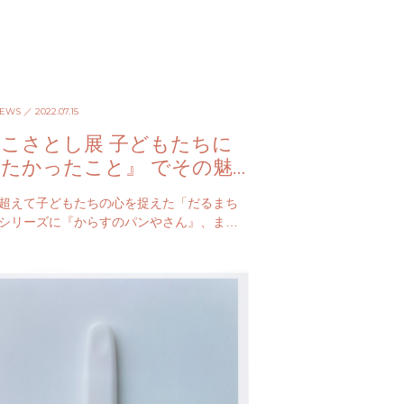
NEWS
／ 2022.07.15
こさとし展 子どもたちに
たかったこと』 でその魅
の秘密を知る
超えて子どもたちの心を捉えた「だるまち
シリーズに『からすのパンやさん』、また
『地球』『宇宙』といった科学絵本まで、
の作品を生み出してきた…