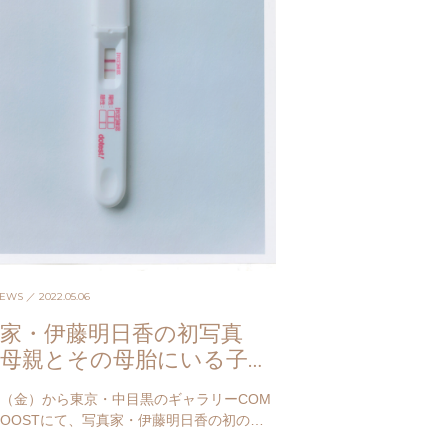
NEWS
／ 2022.05.06
真家・伊藤明日香の初写真
、母親とその母胎にいる子ど
たちをみつめて
日（金）から東京・中目黒のギャラリーCOM
XBOOSTにて、写真家・伊藤明日香の初の写
onception」が開催される。 タイトルのCo