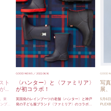
GOOD NEWS
／ 2022.06.16
GOOD 
スト
〈ハンター〉と〈ファミリア〉
写
展が開
が初コラボ！
展
も
が、東
英国発のレインブーツの老舗〈ハンター〉と神戸
5月6
シンプル
発の子ども服ブランド〈ファミリア〉のコラボレ
PLE
場雄。
ーションアイテムが2022年6月16日（木）よりフ
真展「C