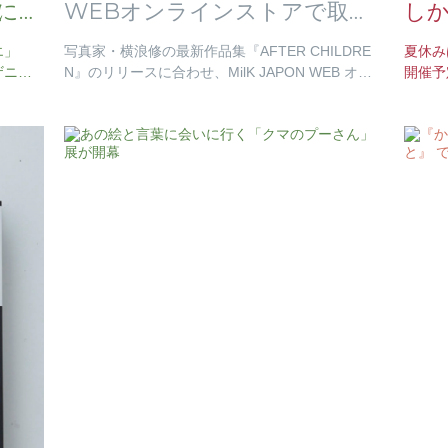
に期
WEBオンラインストアで取り
し
扱い開始
エ」
写真家・横浪修の最新作品集『AFTER CHILDRE
夏休み
ザニア
N』のリリースに合わせ、MilK JAPON WEB オン
開催予
」パビ
ラインストアでは、横浪修のこれまでの作品集の
介。
取り…