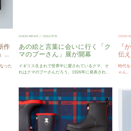
GOOD NEWS
／ 2022.07.15
GOOD 
新作
あの絵と言葉に会いに行く「ク
『か
N』の
マのプーさん」展が開幕
伝え
力
になった
イギリス生まれで世界中に愛されているクマ、そ
時代を
れはクマのプーさんだろう。1926年に発表された
ゃん」
『クマのプーさん』（Winnie-the-Pooh）は、クリ
『海』
ストファ…
数多く