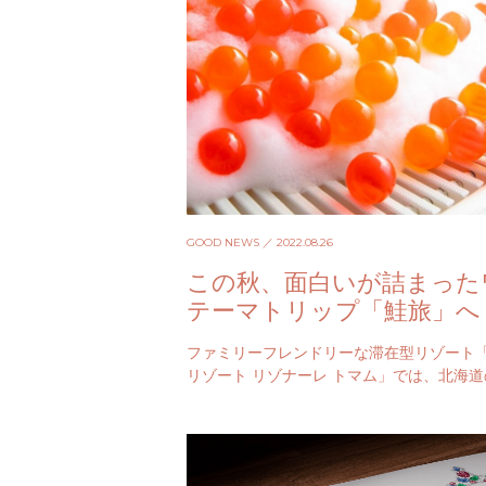
GOOD NEWS
／ 2022.08.26
この秋、面白いが詰まった
テーマトリップ「鮭旅」へ
ファミリーフレンドリーな滞在型リゾート
リゾート リゾナーレ トマム」では、北海
ーズンを五感で遊びつくす、１泊２日の滞
ン「鮭旅」が登場