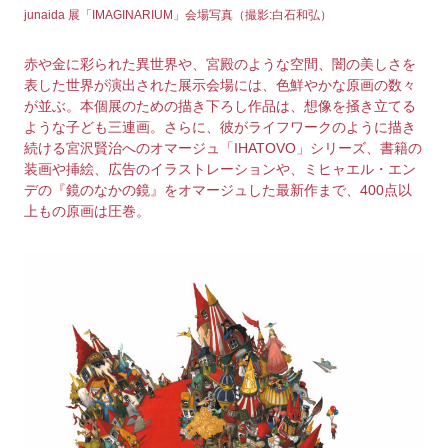
junaida 展「IMAGINARIUM」会場写真（撮影:白石和弘）
赤や金に彩られた異世界や、宮殿のような空間、闇の美しさを
表した世界が演出された展示会場には、色鮮やかな原画の数々
が並ぶ。本個展のための描き下ろし作品は、想像を掻き立てる
ような子ども三連画。さらに、彼がライフワークのように描き
続ける宮沢賢治へのオマージュ「IHATOVO」シリーズ、書籍の
装画や挿絵、広告のイラストレーションや、ミヒャエル・エン
デの『鏡のなかの鏡』をオマージュした最新作まで、400点以
上もの原画は圧巻。