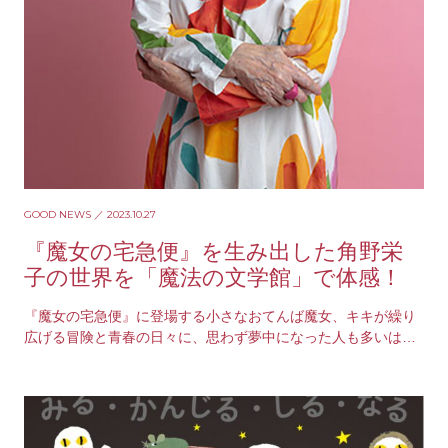
GOOD NEWS
／ 2023.10.27
『魔女の宅急便』を生み出した角野栄
子の世界を「魔法の文学館」で体感！
『魔女の宅急便』に登場する小さなおてんば魔女、キキが繰り
広げる冒険と青春の日々に、思わず夢中になった人も多いは
ず。児童文学の名作を生み出した作家の角野栄子は、1…