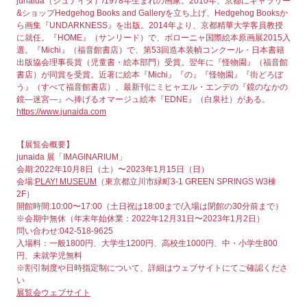
junaida（ジュナイダ）/1978年生まれの画家。2010年、京都にギャラリー
&ショップHedgehog Books and Galleryを立ち上げ、Hedgehog Booksか
ら画集『UNDARKNESS』を出版。2014年より、京都精華大学客員教授
に就任。『HOME』（サンリード）で、ボローニャ国際絵本原画展2015入
選。『Michi』（福音館書店）で、第53回造本装幀コンクール・日本書籍
出版協会理事長賞（児童書・絵本部門）受賞。翌年に『怪物園』（福音館
書店）が同賞を受賞。近著に絵本『Michi』『の』『怪物園』『街どろぼ
う』（すべて福音館書店）、最新刊にミヒャエル・エンデの『鏡のなかの
鏡―迷宮―』へ捧げるオマージュ絵本『EDNE』（白泉社）がある。
https://www.junaida.com
【展覧会概要】
junaida 展「IMAGINARIUM」
会期:2022年10月8日（土）〜2023年1月15日（日）
会場:
PLAY! MUSEUM
（東京都立川市緑町3-1 GREEN SPRINGS W3棟
2F）
開館時間:10:00〜17:00（土日祝は18:00まで/入場は閉館の30分前まで）
※会期中無休（年末年始休業：2022年12月31日〜2023年1月2日）
問い合わせ:042-518-9625
入場料：一般1800円、大学生1200円、高校生1000円、中・小学生800
円、未就学児無料
※割引制度や日時指定制について、詳細はウェブサイトにてご確認くださ
い
展覧会ウェブサイト