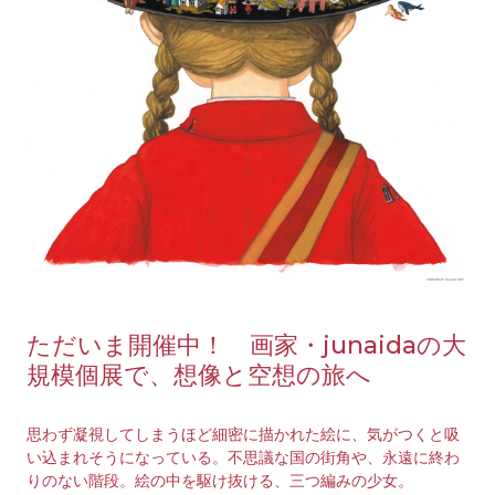
ただいま開催中！ 画家・junaidaの大
規模個展で、想像と空想の旅へ
思わず凝視してしまうほど細密に描かれた絵に、気がつくと吸
い込まれそうになっている。不思議な国の街角や、永遠に終わ
りのない階段。絵の中を駆け抜ける、三つ編みの少女。