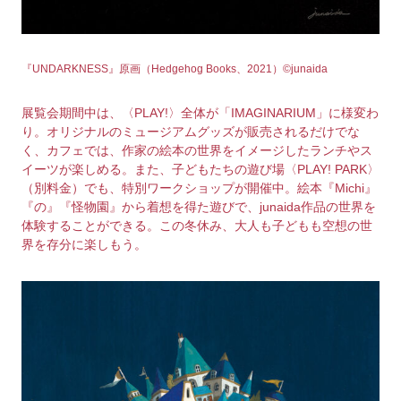
『UNDARKNESS』原画（Hedgehog Books、2021）©junaida
展覧会期間中は、〈PLAY!〉全体が「IMAGINARIUM」に様変わ
り。オリジナルのミュージアムグッズが販売されるだけでな
く、カフェでは、作家の絵本の世界をイメージしたランチやス
イーツが楽しめる。また、子どもたちの遊び場〈PLAY! PARK〉
（別料金）でも、特別ワークショップが開催中。絵本『Michi』
『の』『怪物園』から着想を得た遊びで、junaida作品の世界を
体験することができる。この冬休み、大人も子どもも空想の世
界を存分に楽しもう。