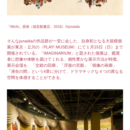
『Michi』原画（福音館書店、2018）©️junaida
そんなjunaidaの作品群が一堂に会した、自身初となる大規模個
展が東京・立川の〈PLAY! MUSEUM〉にて１月15日（日）まで
開催されている。「IMAGINARIUM」と題された個展は、鑑賞
者に想像や体験を届けてくれる、個性豊かな展示方法が特徴。
展示会場を、「交錯の回廊」「浮遊の宮殿」「残像の画廊」
「潜在の間」という4章に分けて、ドラマチックな４つの異なる
空間を体感することができる。