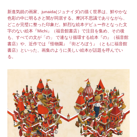
新進気鋭の画家、junaida(ジュナイダ)の描く世界は、鮮やかな
色彩の中に明るさと闇が同居する。摩訶不思議でありながら、
どこか完璧に整った印象だ。鮮烈な絵本デビュー作となった文
字のない絵本『Michi』（福音館書店）で注目を集め、その後
も、すべての文が「の」 で連なり循環する絵本『の』（福音館
書店）や、近作では『怪物園』『街どろぼう』（ともに福音館
書店）といった、画集のように美しい絵本が話題を呼んでい
る。