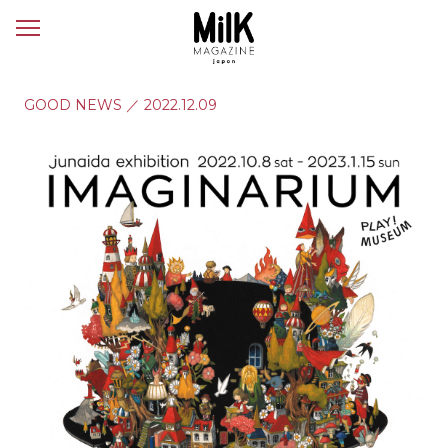
メ
ニ
ュ
ー
GOOD NEWS
／
2022.12.09