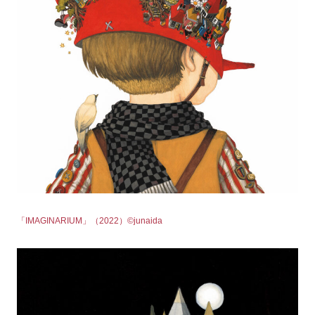
「IMAGINARIUM」（2022）©junaida