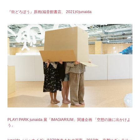
『街どろぼう』原画(福音館書店、 2021)©junaida
PLAY! PARK junaida 展「IMAGIARIUM」関連企画 「空想の旅に出かけよ
う」