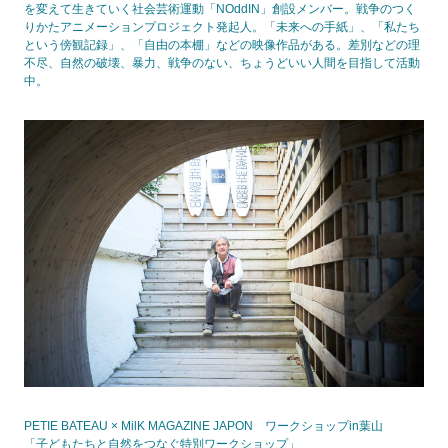
を変えて生きていく社会芸術運動「NOddIN」創設メンバー。戦争のつく
りかたアニメーションプロジェクト発起人。「未来への手紙」、「私たち
という傍観記録」、「自由の本棚」などの映像作品がある。差別などの理
不尽、自然の破壊、暴力、戦争のない、ちょうどいい人間を目指して活動
中。
PETIE BATEAU × MilK MAGAZINE JAPON ワークショップin葉山
「子どもたちと自然をつなぐ特別ワークショップ」