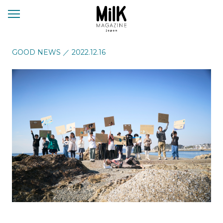
メ
ニ
ュ
ー
GOOD NEWS
／
2022.12.16