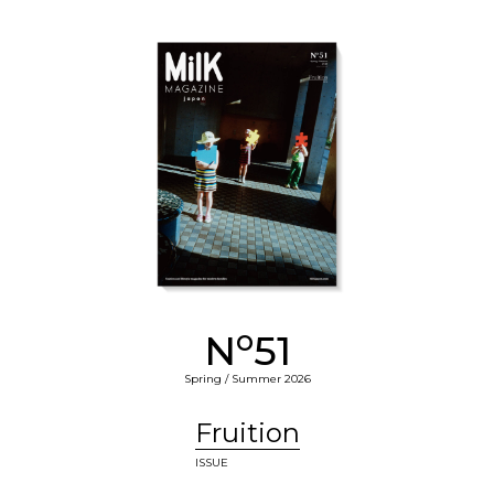
o
N
51
Spring / Summer 2026
Fruition
ISSUE