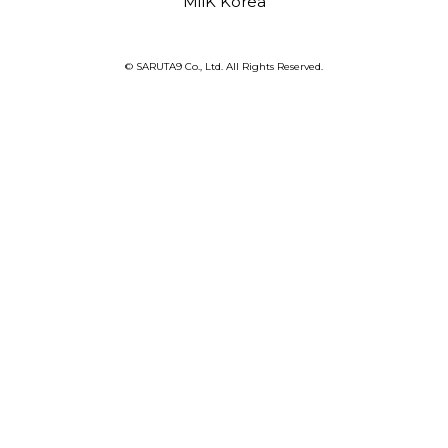
MilK Korea
© SARUTA9 Co., Ltd. All Rights Reserved.