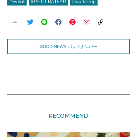
#event
#PETIT BATEAU
#workshop
SHARE
GOOD NEWS バックナンバー
RECOMMEND