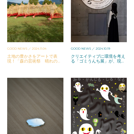
GOOD NEWS
／ 2024.11.04
GOOD NEWS
／ 2024.10.19
土地の豊かさをアートで表
クリエイティブに環境を考え
現！「森の芸術祭 晴れの
る「ゴミうんち展」が、現在
国・岡山」が話題
開催中