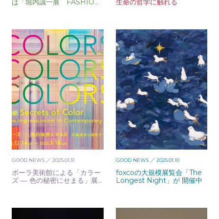
は「堀内誠一展 FASHIO
生命の哲学に触れる
N・FANTASY・FUTURE」
へ
GOOD NEWS
／ 2025.01.31
GOOD NEWS
／ 2025.01.10
ポーラ美術館による「カラー
foxcoの大規模展覧会「The
ズ ― 色の秘密にせまる」展
Longest Night」が 開催中
が開催。子どもたちと無限の
色世界へ