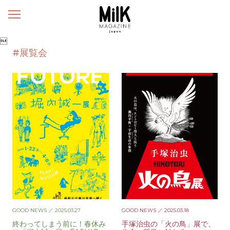
メ
ニ
ュ

ー
#展覧会
GOOD NEWS
／ 2025.03.27
GOOD NEWS
／ 2025.03.18
終わってしまう前に！春休み
手塚治虫の「火の鳥」展で、