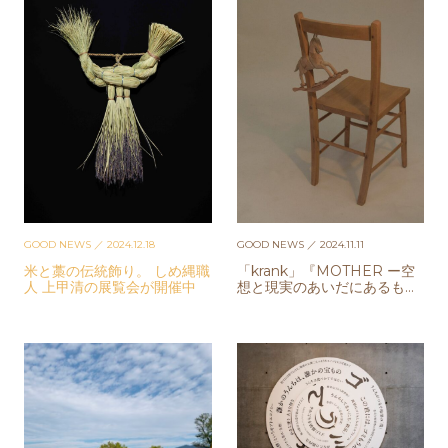
GOOD NEWS
／ 2024.12.18
GOOD NEWS
／ 2024.11.11
米と藁の伝統飾り。 しめ縄職
「krank」『MOTHER ー空
人 上甲清の展覧会が開催中
想と現実のあいだにあるもの
ー』展が開催中