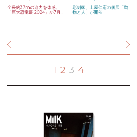
全長約37mの迫力を体感、
彫刻家、土屋仁応の個展「動
「巨大恐竜展 2024」が7月
物と人」が開催
から開催
1
2
3
4