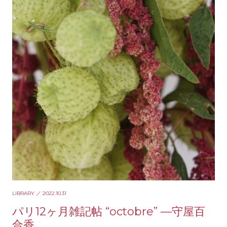
LIBRARY
／ 2022.10.31
パリ12ヶ月雑記帖 “octobre” —守屋百
合香