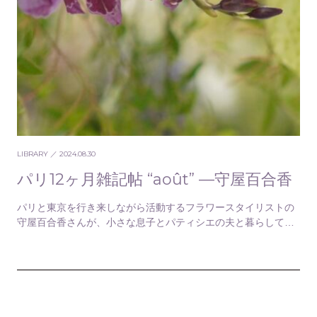
LIBRARY
／ 2024.08.30
パリ12ヶ月雑記帖 “août” —守屋百合香
パリと東京を行き来しながら活動するフラワースタイリストの
守屋百合香さんが、小さな息子とパティシエの夫と暮らしてい
るその日々を綴る「パリ12カ月雑記帖」。今回はパ…