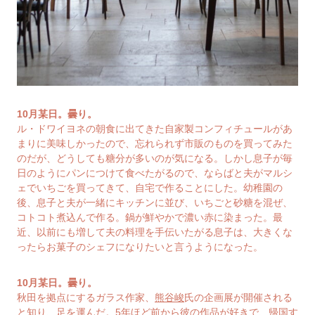
10月某日。曇り。
ル・ドワイヨネの朝食に出てきた自家製コンフィチュールがあ
まりに美味しかったので、忘れられず市販のものを買ってみた
のだが、どうしても糖分が多いのが気になる。しかし息子が毎
日のようにパンにつけて食べたがるので、ならばと夫がマルシ
ェでいちごを買ってきて、自宅で作ることにした。幼稚園の
後、息子と夫が一緒にキッチンに並び、いちごと砂糖を混ぜ、
コトコト煮込んで作る。鍋が鮮やかで濃い赤に染まった。最
近、以前にも増して夫の料理を手伝いたがる息子は、大きくな
ったらお菓子のシェフになりたいと言うようになった。
10月某日。曇り。
秋田を拠点にするガラス作家、
熊谷峻
氏の企画展が開催される
と知り、足を運んだ。5年ほど前から彼の作品が好きで、帰国す