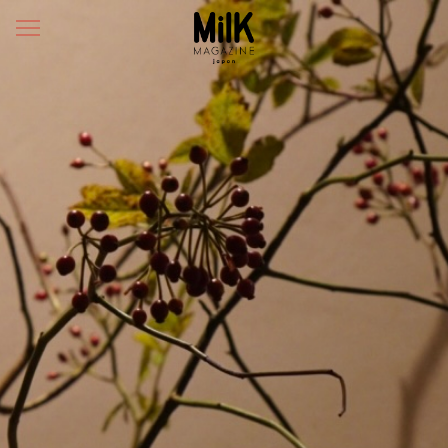
メ
ニ
ュ
ー