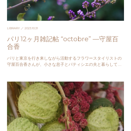
LIBRARY
／ 2023.10.31
パリ12ヶ月雑記帖 “octobre” —守屋百
合香
パリと東京を行き来しながら活動するフラワースタイリストの
守屋百合香さんが、小さな息子とパティシエの夫と暮らしてい
るその日々を綴る「パリ12カ月雑記帖」。秋が駆け…