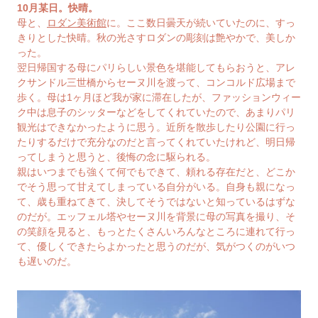
10月某日。快晴。
母と、
ロダン美術館
に。ここ数日曇天が続いていたのに、すっ
きりとした快晴。秋の光さすロダンの彫刻は艶やかで、美しか
った。
翌日帰国する母にパリらしい景色を堪能してもらおうと、アレ
クサンドル三世橋からセーヌ川を渡って、コンコルド広場まで
歩く。母は1ヶ月ほど我が家に滞在したが、ファッションウィー
ク中は息子のシッターなどをしてくれていたので、あまりパリ
観光はできなかったように思う。近所を散歩したり公園に行っ
たりするだけで充分なのだと言ってくれていたけれど、明日帰
ってしまうと思うと、後悔の念に駆られる。
親はいつまでも強くて何でもできて、頼れる存在だと、どこか
でそう思って甘えてしまっている自分がいる。自身も親になっ
て、歳も重ねてきて、決してそうではないと知っているはずな
のだが。エッフェル塔やセーヌ川を背景に母の写真を撮り、そ
の笑顔を見ると、もっとたくさんいろんなところに連れて行っ
て、優しくできたらよかったと思うのだが、気がつくのがいつ
も遅いのだ。