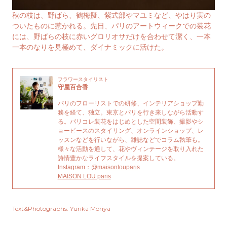
秋の枝は、野ばら、鶴梅擬、紫式部やマユミなど、やはり実の
ついたものに惹かれる。先日、パリのアートウィークでの装花
には、野ばらの枝に赤いグロリオサだけを合わせて潔く、一本
一本のなりを見極めて、ダイナミックに活けた。
フラワースタイリスト
守屋百合香
パリのフローリストでの研修、インテリアショップ勤
務を経て、独立。東京とパリを行き来しながら活動す
る。パリコレ装花をはじめとした空間装飾、撮影やシ
ョーピースのスタイリング、オンラインショップ、レ
ッスンなどを行いながら、雑誌などでコラム執筆も。
様々な活動を通して、花やヴィンテージを取り入れた
詩情豊かなライフスタイルを提案している。
Instagram：
@maisonlouparis
MAISON LOU paris
Text&Photographs: Yurika Moriya