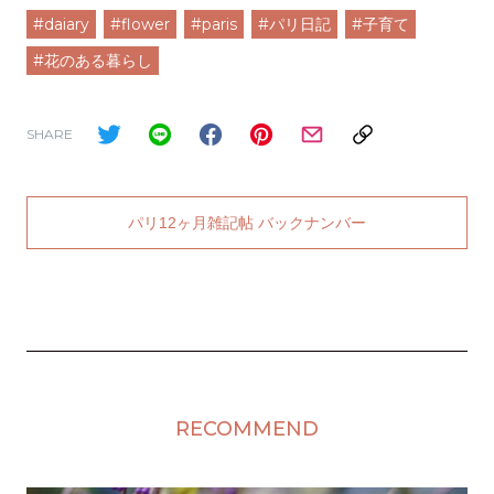
#daiary
#flower
#paris
#パリ日記
#子育て
#花のある暮らし
SHARE
パリ12ヶ月雑記帖 バックナンバー
RECOMMEND