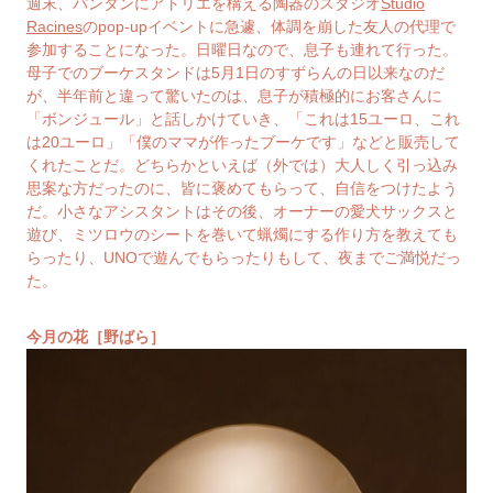
週末、パンタンにアトリエを構える陶器のスタジオ
Studio
Racines
のpop-upイベントに急遽、体調を崩した友人の代理で
参加することになった。日曜日なので、息子も連れて行った。
母子でのブーケスタンドは5月1日のすずらんの日以来なのだ
が、半年前と違って驚いたのは、息子が積極的にお客さんに
「ボンジュール」と話しかけていき、「これは15ユーロ、これ
は20ユーロ」「僕のママが作ったブーケです」などと販売して
くれたことだ。どちらかといえば（外では）大人しく引っ込み
思案な方だったのに、皆に褒めてもらって、自信をつけたよう
だ。小さなアシスタントはその後、オーナーの愛犬サックスと
遊び、ミツロウのシートを巻いて蝋燭にする作り方を教えても
らったり、UNOで遊んでもらったりもして、夜までご満悦だっ
た。
今月の花［野ばら］