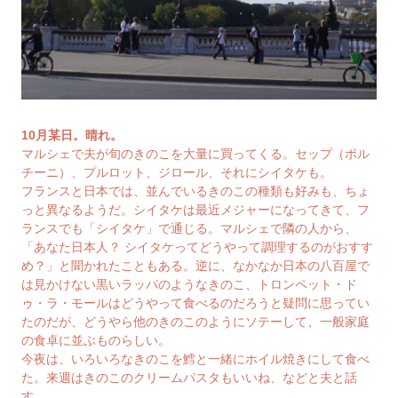
10月某日。晴れ。
マルシェで夫が旬のきのこを大量に買ってくる。セップ（ポル
チーニ）、プルロット、ジロール、それにシイタケも。
フランスと日本では、並んでいるきのこの種類も好みも、ちょ
っと異なるようだ。シイタケは最近メジャーになってきて、フ
ランスでも「シイタケ」で通じる。マルシェで隣の人から、
「あなた日本人？ シイタケってどうやって調理するのがおすす
め？」と聞かれたこともある。逆に、なかなか日本の八百屋で
は見かけない黒いラッパのようなきのこ、トロンペット・ド
ゥ・ラ・モールはどうやって食べるのだろうと疑問に思ってい
たのだが、どうやら他のきのこのようにソテーして、一般家庭
の食卓に並ぶものらしい。
今夜は、いろいろなきのこを鱈と一緒にホイル焼きにして食べ
た。来週はきのこのクリームパスタもいいね、などと夫と話
す。