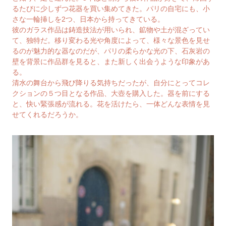
るたびに少しずつ花器を買い集めてきた。パリの自宅にも、小
さな一輪挿しを2つ、日本から持ってきている。
彼のガラス作品は鋳造技法が用いられ、鉱物や土が混ざってい
て、独特だ。移り変わる光や角度によって、様々な景色を見せ
るのが魅力的な器なのだが、パリの柔らかな光の下、石灰岩の
壁を背景に作品群を見ると、また新しく出会うような印象があ
る。
清水の舞台から飛び降りる気持ちだったが、自分にとってコレ
クションの５つ目となる作品、大壺を購入した。器を前にする
と、快い緊張感が流れる。花を活けたら、一体どんな表情を見
せてくれるだろうか。