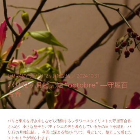
LIBRARY
／
パリ12ヶ月雑記帖
／
2024.10.31
パリ12ヶ月雑記帖 “octobre” —守屋百
合香
パリと東京を行き来しながら活動するフラワースタイリストの守屋百合香
さんが、小さな息子とパティシエの夫と暮らしているその日々を綴る「パ
リ12カ月雑記帖」。今回は深まる秋のパリで、母として、娘として感じた
エトセトラが綴られます。