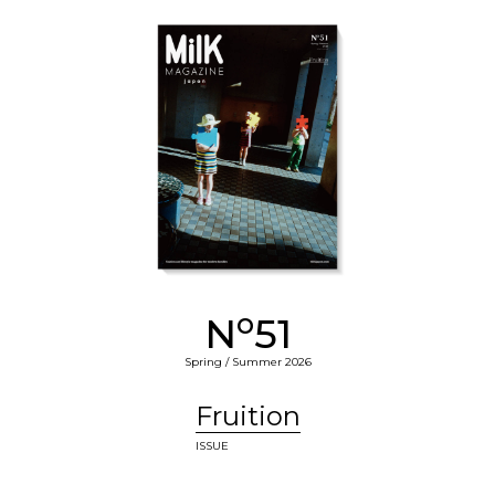
o
N
51
Spring / Summer 2026
Fruition
ISSUE