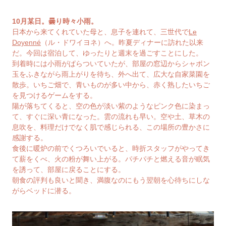
10月某日。曇り時々小雨。
日本から来てくれていた母と、息子を連れて、三世代で
Le
Doyenné
（ル・ドワイヨネ）へ。昨夏ディナーに訪れた以来
だ。今回は宿泊して、ゆったりと週末を過ごすことにした。
到着時には小雨がぱらついていたが、部屋の窓辺からシャボン
玉をふきながら雨上がりを待ち、外へ出て、広大な自家菜園を
散歩。いちご畑で、青いものが多い中から、赤く熟したいちご
を見つけるゲームをする。
陽が落ちてくると、空の色が淡い紫のようなピンク色に染まっ
て、すぐに深い青になった。雲の流れも早い。空や土、草木の
息吹を、料理だけでなく肌で感じられる、この場所の豊かさに
感謝する。
食後に暖炉の前でくつろいでいると、時折スタッフがやってき
て薪をくべ、火の粉が舞い上がる。パチパチと燃える音が眠気
を誘って、部屋に戻ることにする。
朝食の評判も良いと聞き、満腹なのにもう翌朝を心待ちにしな
がらベッドに潜る。