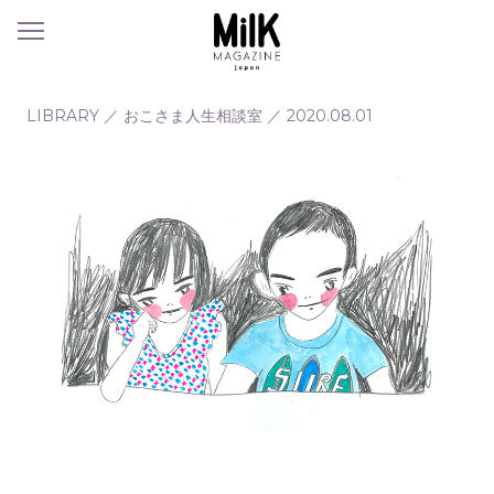
メ
ニ
ュ
ー
LIBRARY
／
おこさま人生相談室
／
2020.08.01