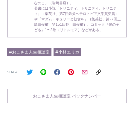
なのこ』（岩崎書店）。
著書には小説『トリニティ、トリニティ、トリニテ
ィ』（集英社、第7回鉄犬ヘテロトビア文学賞受賞）
や『マダム・キュリーと朝食を』（集英社、第27回三
島賞候補、第151回芥川賞候補）、コミック『光の子
ども』1〜3巻（リトルモア）などがある。
#おこさま人生相談室
#小林エリカ
SHARE
おこさま人生相談室 バックナンバー