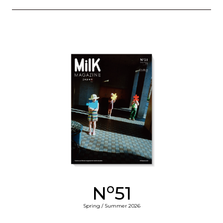
o
N
51
Spring / Summer 2026