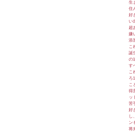
生
住
好
い
超
嫌
添
こ
誕
の
す
こ
ろ
こ
得
ッ
苦
好
し
ン
将