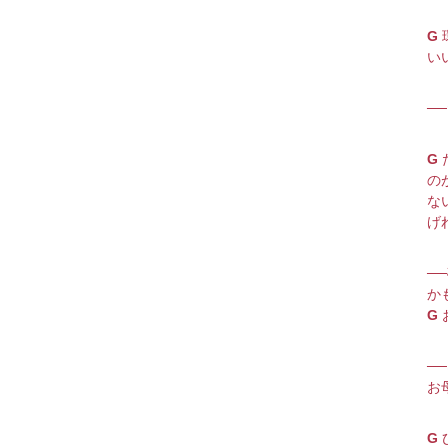
G
い
─
G
の
な
げ
─
か
G
─
お
G