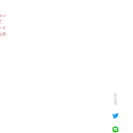
ルッ
で
ント
を出
SHARE