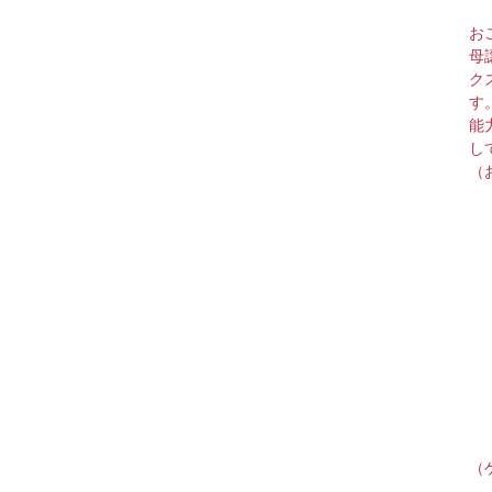
お
母
ク
す
能
し
（
（