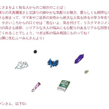
こさまをよく知る人からのご紹介のことば：
譲りの天真爛漫さと父譲りの細やかな気配りが魅力、愛らしくも精悍な
スも相まって、ママ友やご近所の女性から絶大な人気を誇る小学３年生
。小さいころからの口ぐせは「危ないよ、気を付けて」リスクマネジメ
力の高さも抜群。シリアスな大人の悩みにも心配りのあるリアルな回答
てくれることでしょう。つぎは私の悩み相談にものってね！
お隣に住むふーみんさんより）
ゲンさん、以下G）