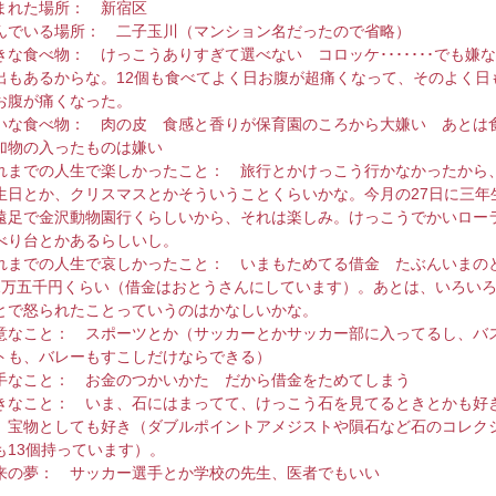
まれた場所： 新宿区
んでいる場所： 二子玉川（マンション名だったので省略）
きな食べ物： けっこうありすぎて選べない コロッケ･･･････でも嫌
出もあるからな。12個も食べてよく日お腹が超痛くなって、そのよく日
お腹が痛くなった。
いな食べ物： 肉の皮 食感と香りが保育園のころから大嫌い あとは
加物の入ったものは嫌い
れまでの人生で楽しかったこと： 旅行とかけっこう行かなかったから
生日とか、クリスマスとかそういうことくらいかな。今月の27日に三年
遠足で金沢動物園行くらしいから、それは楽しみ。けっこうでかいロー
べり台とかあるらしいし。
れまでの人生で哀しかったこと： いまもためてる借金 たぶんいまの
1万五千円くらい（借金はおとうさんにしています）。あとは、いろい
とで怒られたことっていうのはかなしいかな。
意なこと： スポーツとか（サッカーとかサッカー部に入ってるし、バ
トも、バレーもすこしだけならできる）
手なこと： お金のつかいかた だから借金をためてしまう
きなこと： いま、石にはまってて、けっこう石を見てるときとかも好
、宝物としても好き（ダブルポイントアメジストや隕石など石のコレク
も13個持っています）。
来の夢： サッカー選手とか学校の先生、医者でもいい