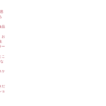
な思
も
食品
、お
生
ラー
とこ
ろな
スケ
きだ
ショ