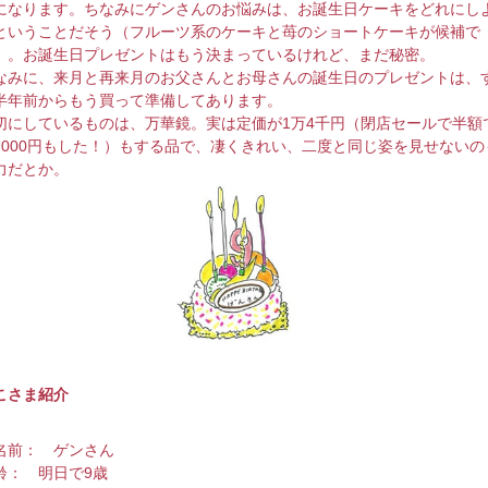
になります。ちなみにゲンさんのお悩みは、お誕生日ケーキをどれにし
ということだそう（フルーツ系のケーキと苺のショートケーキが候補で
）。お誕生日プレゼントはもう決まっているけれど、まだ秘密。
なみに、来月と再来月のお父さんとお母さんの誕生日のプレゼントは、
半年前からもう買って準備してあります。
切にしているものは、万華鏡。実は定価が1万4千円（閉店セールで半額
7000円もした！）もする品で、凄くきれい、二度と同じ姿を見せないの
力だとか。
こさま紹介
名前： ゲンさん
齢： 明日で9歳