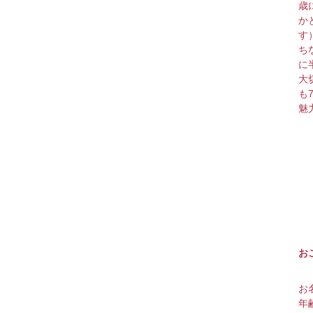
歳
か
す
ち
に
大
も
魅
お
お
年