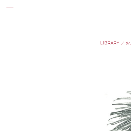
メ
ニ
ュ
ー
LIBRARY
／
お