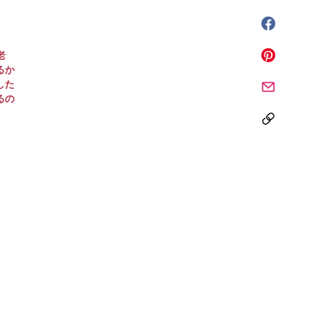
老
るか
した
るの