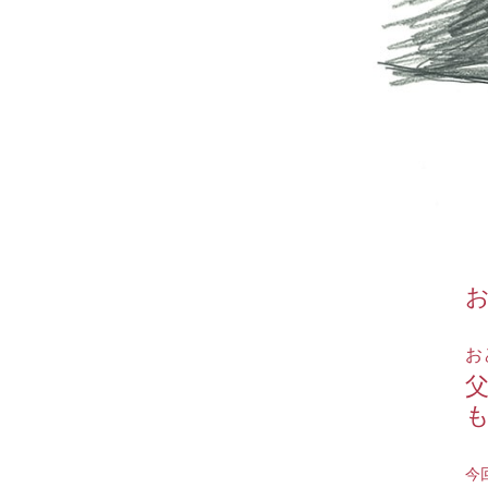
お
お
今