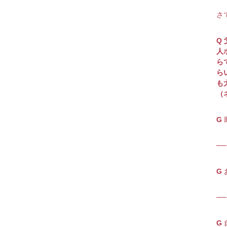
さ
Q
人
ら
ら
も
（
G
─
G
─
G