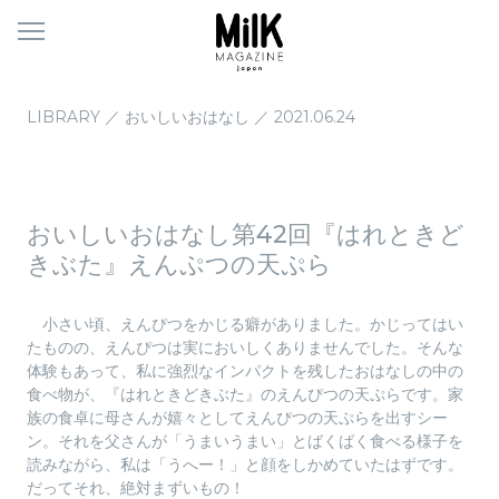
メ
ニ
ュ
ー
LIBRARY
／
おいしいおはなし
／
2021.06.24
おいしいおはなし第42回『はれときど
きぶた』えんぷつの天ぷら
小さい頃、えんぴつをかじる癖がありました。かじってはい
たものの、えんぴつは実においしくありませんでした。そんな
体験もあって、私に強烈なインパクトを残したおはなしの中の
食べ物が、『はれときどきぶた』のえんぴつの天ぷらです。家
族の食卓に母さんが嬉々としてえんぴつの天ぷらを出すシー
ン。それを父さんが「うまいうまい」とばくばく食べる様子を
読みながら、私は「うへー！」と顔をしかめていたはずです。
だってそれ、絶対まずいもの！