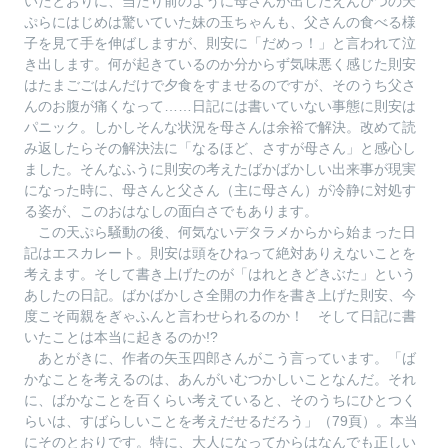
いたとおりに、当たり前のように母さんが出したえんぴつの天
ぷらにはじめは驚いていた妹の玉ちゃんも、父さんの食べる様
子を見て手を伸ばしますが、則安に「だめっ！」と言われて泣
き出します。何が起きているのか分からず気味悪く感じた則安
はたまごごはんだけで夕食をすませるのですが、そのうち父さ
んのお腹が痛くなって……日記には書いていない事態に則安は
パニック。しかしそんな状況を母さんは余裕で解決。改めて読
み返したらその解決法に「なるほど、さすが母さん」と感心し
ました。そんなふうに則安の考えたばかばかしい出来事が現実
になった時に、母さんと父さん（主に母さん）が冷静に対処す
る姿が、このおはなしの面白さでもあります。
この天ぷら騒動の後、何気ないデタラメからから始まった日
記はエスカレート。則安は頭をひねって絶対ありえないことを
考えます。そして書き上げたのが「はれときどきぶた」という
あしたの日記。ばかばかしさ全開の力作を書き上げた則安、今
度こそ両親をぎゃふんと言わせられるのか！ そして日記に書
いたことは本当に起きるのか!?
あとがきに、作者の矢玉四郎さんがこう言っています。「ば
かなことを考えるのは、あんがいむつかしいことなんだ。それ
に、ばかなことを百くらい考えていると、そのうちにひとつく
らいは、すばらしいことを考えだせるだろう」（79頁）。本当
にそのとおりです。特に、大人になってからはなんでも正しい