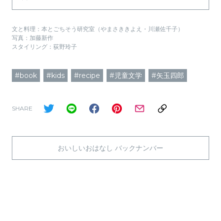
文と料理：本とごちそう研究室（やまさききよえ・川瀬佐千子）
写真：加藤新作
スタイリング：荻野玲子
#book
#kids
#recipe
#児童文学
#矢玉四郎
SHARE
おいしいおはなし バックナンバー