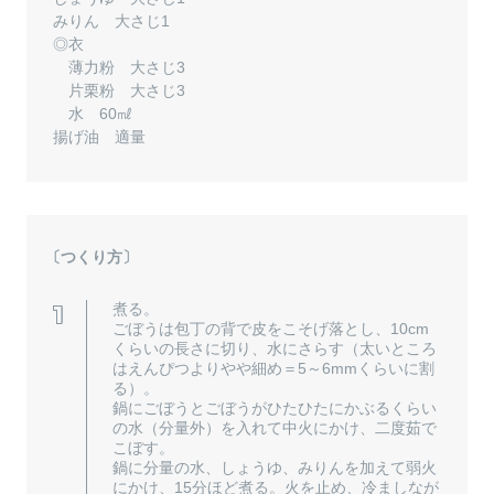
みりん 大さじ1
◎衣
薄力粉 大さじ3
片栗粉 大さじ3
水 60㎖
揚げ油 適量
〔つくり方〕
煮る。
ごぼうは包丁の背で皮をこそげ落とし、10cm
くらいの長さに切り、水にさらす（太いところ
はえんぴつよりやや細め＝5～6mmくらいに割
る）。
鍋にごぼうとごぼうがひたひたにかぶるくらい
の水（分量外）を入れて中火にかけ、二度茹で
こぼす。
鍋に分量の水、しょうゆ、みりんを加えて弱火
にかけ、15分ほど煮る。火を止め、冷ましなが