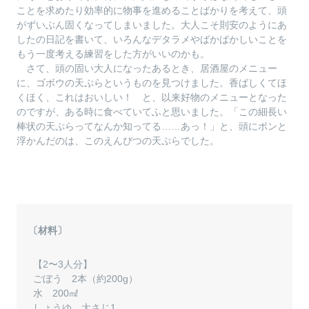
ことを求めたり効率的に物事を進めることばかりを考えて、頭
がずいぶん固くなってしまいました。大人こそ則安のようにあ
したの日記を書いて、いろんなデタラメやばかばかしいことを
もう一度考える練習をした方がいいのかも。
さて、頭の固い大人になったあるとき、居酒屋のメニュー
に、ゴボウの天ぷらというものを見つけました。香ばしくてほ
くほく、これはおいしい！ と、以来好物のメニューとなった
のですが、ある時に食べていてふと思いました。「この細長い
棒状の天ぷらってなんか知ってる……あっ！」と、頭にポンと
浮かんだのは、このえんぴつの天ぷらでした。
〔材料〕
【2〜3人分】
ごぼう 2本（約200g）
水 200㎖
しょうゆ 大さじ1