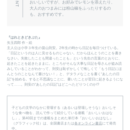
おいしいですが、お好みでレモンを添えたり、
大人のおつまみには粉山椒をふったりするの
も、おすすめです。
『はれときどきぶた』
矢玉四郎 作・絵
主人公は小学３年生の畠山則安。2年生の時から日記を毎日つけている。
「日記というのは人に見せるものじゃない。だからほんとうのことを書き
なさい。失敗したことも間違ったことも」という先生の言葉のとおりに、
起きたことを起きたままに。ところがそんな大事な日記を母さんが盗み読
みしていることがわかって、則安は恥ずかしくて悔しくて「もう日記にほ
んとうのことなんて書けない！」と、デタラメなことを書く“あしたの日
記”を始める。すると不思議なことに、書いたことが翌日に起きるようにな
って……。則安の“あしたの日記”はどこへたどりつくのか!?
子どもの文学のなかに登場する（あるいは登場しそうな）おいしそ
うな食べ物を、読んで作って紹介している連載「おいしいおはな
し」。第40回までの連載をまとめた単行本『おいしいおはなし』
（グラフィック社）は、全国書店または
各オンライン書店
にて発売
中。