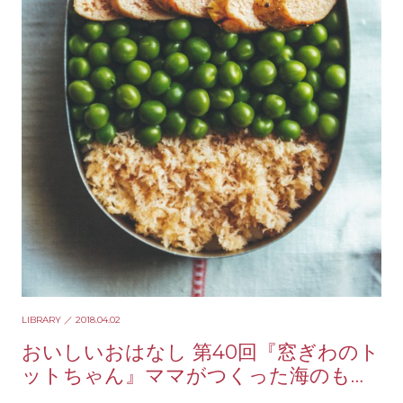
LIBRARY
／ 2018.04.02
おいしいおはなし 第40回『窓ぎわのト
ットちゃん』ママがつくった海のもの
と山のもの入りお弁当