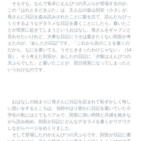
そもそも、なんで食卓にえんぴつの天ぷらが登場するのか。
この『はれときどきぶた』は、主人公の畠山則安（小３）が、
母さんに日記を盗み読みされたことに腹を立て、読んだらびっ
くりするようなデタラメな日記を書くことにしたら、書いたこ
とが現実に起きてしまうというおはなし。母さんをギャフンと
言わせたいけれど、大事な日記にうそは書きたくない則安が考
えたのが、“あしたの日記”です。「これから先のことを書くの
だから、なにを書いても、うそときまったわけじゃない」（14
頁）。そう考えた則安が、あしたの日記に「夕飯はえんぴつの
天ぷらでした」と書いたことが、翌日現実になってしまったと
いうわけなのです。
おはなしの始まりに母さんに日記を読まれて恥ずかしく悔し
い思いをするところは、当時やはり密かに日記を書いていた小
学生の私にはとてもリアルで、則安に深い同情と共感を抱きな
がら読み始め、則安が日記にどんなデタラメを書くかワクワク
しながらページをめくりました。
そして登場したのがえんぴつの天ぷらです。則安が日記に書