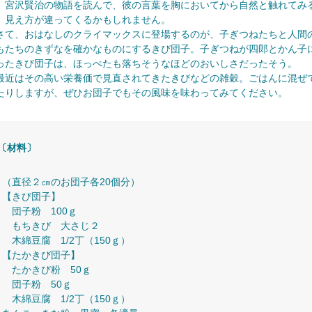
、宮沢賢治の物語を読んで、彼の言葉を胸においてから自然と触れてみ
、見え方が違ってくるかもしれません。
て、おはなしのクライマックスに登場するのが、子ぎつねたちと人間
もたちのきずなを確かなものにするきび団子。子ぎつねが四郎とかん子
ったきび団子は、ほっぺたも落ちそうなほどのおいしさだったそう。
近はその高い栄養価で見直されてきたきびなどの雑穀。ごはんに混ぜ
たりしますが、ぜひお団子でもその風味を味わってみてください。
〔材料〕
（直径２㎝のお団子各20個分）
【きび団子】
団子粉 100ｇ
もちきび 大さじ２
木綿豆腐 1/2丁（150ｇ）
【たかきび団子】
たかきび粉 50ｇ
団子粉 50ｇ
木綿豆腐 1/2丁（150ｇ）