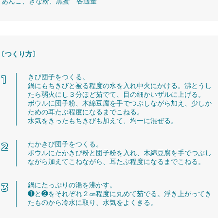
あんこ、きな粉、黒蜜 各適量
〔つくり方〕
きび団子をつくる。
鍋にもちきびと被る程度の水を入れ中火にかける。沸とうし
たら弱火にし３分ほど茹でて、目の細かいザルに上げる。
ボウルに団子粉、木綿豆腐を手でつぶしながら加え、少しか
ための耳たぶ程度になるまでこねる。
水気をきったもちきびも加えて、均一に混ぜる。
たかきび団子をつくる。
ボウルにたかきび粉と団子粉を入れ、木綿豆腐を手でつぶし
ながら加えてこねながら、耳たぶ程度になるまでこねる。
鍋にたっぷりの湯を沸かす。
❶と❷をそれぞれ２㎝程度に丸めて茹でる。浮き上がってき
たものから冷水に取り、水気をよくきる。