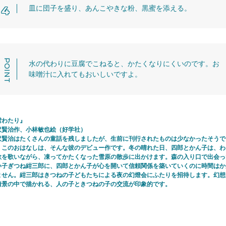
皿に団子を盛り、あんこやきな粉、黒蜜を添える。
水の代わりに豆腐でこねると、かたくなりにくいのです。お
味噌汁に入れてもおいしいですよ。
雪わたり』
沢賢治作、小林敏也絵（好学社）
沢賢治はたくさんの童話を残しましたが、生前に刊行されたものは少なかったそうで
。このおはなしは、そんな彼のデビュー作です。冬の晴れた日、四郎とかん子は、わ
歌を歌いながら、凍ってかたくなった雪原の散歩に出かけます。森の入り口で出会っ
い子ぎつね紺三郎に、四郎とかん子が心を開いて信頼関係を築いていくのに時間はか
ません。紺三郎はきつねの子どもたちによる夜の幻燈会にふたりを招待します。幻想
情景の中で描かれる、人の子ときつねの子の交流が印象的です。