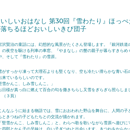
おいしいおはなし 第30回『雪わたり』ほっぺ
が落ちるほどおいしいきび団子
沢賢治の童話には、幻想的な風景がたくさん登場します。『銀河鉄道
』の夜空を駆ける列車の車窓、『やまなし』の蟹の親子が暮らすきらめ
中、そして『雪わたり』の雪原。
がすっかり凍って大理石よりも堅くなり、空も冷たい滑らかな青い石
出来ているらしいのです。
堅雪かんこ、しみ雪しんこ。」
日様が真っ白に燃えて百合の匂を撒きちらし又雪をぎらぎら照らしま
。（３頁）
んなふうに始まる物語では、雪におおわれた野山を舞台に、人間の子
ちときつねの子どもたちとの交流が描かれます。
堅雪かんこ、しみ雪しんこ」と、わらべ歌を歌いながら雪原へ遊びに
た四郎とかん子の兄妹は、白い子ぎつねと出会います。きつねをからか