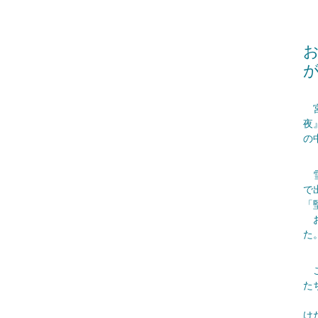
宮
夜
の
雪
で
「
お
た
こ
た
「
け