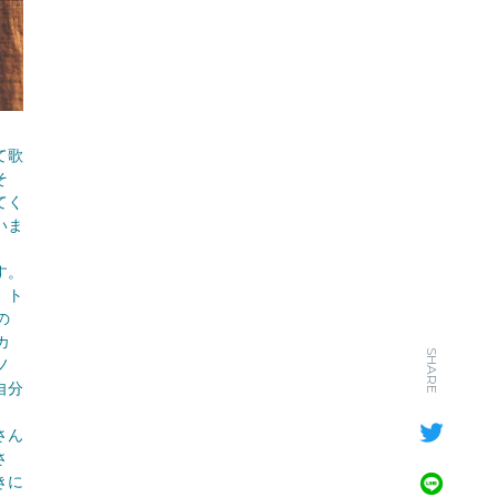
て歌
そ
てく
いま
す。
、ト
の
カ
SHARE
ノ
自分
さん
さ
きに