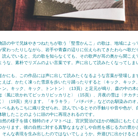
語の中で兄妹やきつねたちが歌う「堅雪かんこ」の歌は、地域によっ
が変わったりしながら、岩手や青森の辺りに伝えられてきたわらべ歌だ
。読んでいると、元の歌を知らなくても、その歌声が耳の奥から聞こえ
ような、素朴でリズムのよい言葉です。声に出して読みたくなってしま
。
かにも、この作品には声に出して読みたくなるような言葉が登場しま
とえば、かたく凍った雪原を歩いたり踊ったりすると〈キック、キック
トン。キック、キック、トントン〉（13頁）と足元が鳴り、森の中の木
は〈風に吹かれてピッカリピッカリと〉（15頁）、月夜の雪は〈チカチ
く〉（19頁）光ります。「キラキラ」「パチパチ」などのお馴染みのオ
トペもあちこちに織り交ぜられ、読んでいるとその手触りや音や色が、
体験したことのように頭の中に再現されるのです。
然の様子を描く独特のオノマトペは、宮沢賢治のほかの物語にもたく
つかります。彼の自然に対する真摯なまなざしや自然を感じる力の豊か
、そんな表現を生み出したのではないでしょうか。外遊びに出かけると