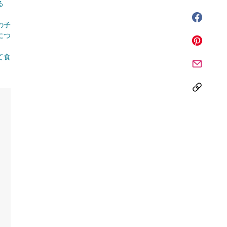
る
の子
につ
て食