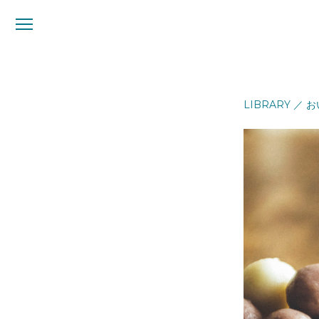
メ
ニ
ュ
ー
LIBRARY
／
お