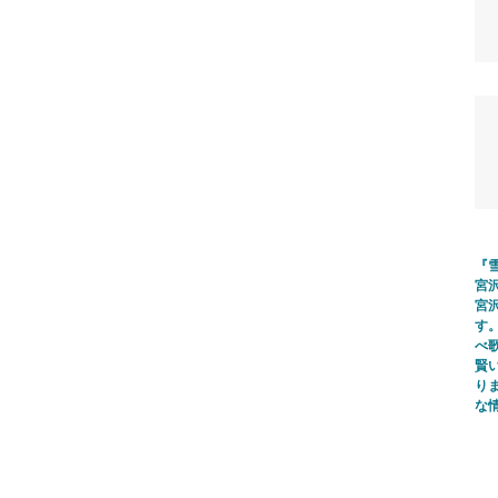
『
宮
宮
す
べ
賢
り
な