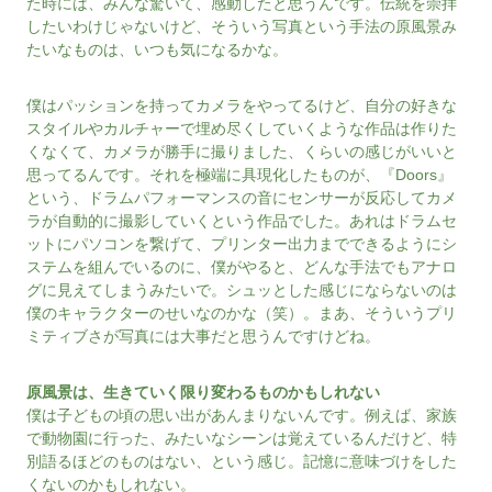
た時には、みんな驚いて、感動したと思うんです。伝統を崇拝
したいわけじゃないけど、そういう写真という手法の原風景み
たいなものは、いつも気になるかな。
僕はパッションを持ってカメラをやってるけど、自分の好きな
スタイルやカルチャーで埋め尽くしていくような作品は作りた
くなくて、カメラが勝手に撮りました、くらいの感じがいいと
思ってるんです。それを極端に具現化したものが、『Doors』
という、ドラムパフォーマンスの音にセンサーが反応してカメ
ラが自動的に撮影していくという作品でした。あれはドラムセ
ットにパソコンを繋げて、プリンター出力までできるようにシ
ステムを組んでいるのに、僕がやると、どんな手法でもアナロ
グに見えてしまうみたいで。シュッとした感じにならないのは
僕のキャラクターのせいなのかな（笑）。まあ、そういうプリ
ミティブさが写真には大事だと思うんですけどね。
原風景は、生きていく限り変わるものかもしれない
僕は子どもの頃の思い出があんまりないんです。例えば、家族
で動物園に行った、みたいなシーンは覚えているんだけど、特
別語るほどのものはない、という感じ。記憶に意味づけをした
くないのかもしれない。