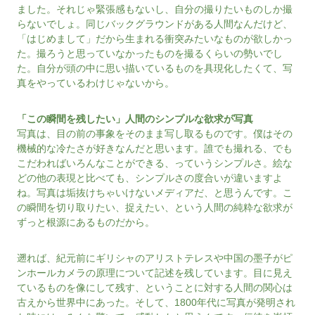
ました。それじゃ緊張感もないし、自分の撮りたいものしか撮
らないでしょ。同じバックグラウンドがある人間なんだけど、
「はじめまして」だから生まれる衝突みたいなものが欲しかっ
た。撮ろうと思っていなかったものを撮るくらいの勢いでし
た。自分が頭の中に思い描いているものを具現化したくて、写
真をやっているわけじゃないから。
「この瞬間を残したい」人間のシンプルな欲求が写真
写真は、目の前の事象をそのまま写し取るものです。僕はその
機械的な冷たさが好きなんだと思います。誰でも撮れる、でも
こだわればいろんなことができる、っていうシンプルさ。絵な
どの他の表現と比べても、シンプルさの度合いが違いますよ
ね。写真は垢抜けちゃいけないメディアだ、と思うんです。こ
の瞬間を切り取りたい、捉えたい、という人間の純粋な欲求が
ずっと根源にあるものだから。
遡れば、紀元前にギリシャのアリストテレスや中国の墨子がピ
ンホールカメラの原理について記述を残しています。目に見え
ているものを像にして残す、ということに対する人間の関心は
古えから世界中にあった。そして、1800年代に写真が発明され