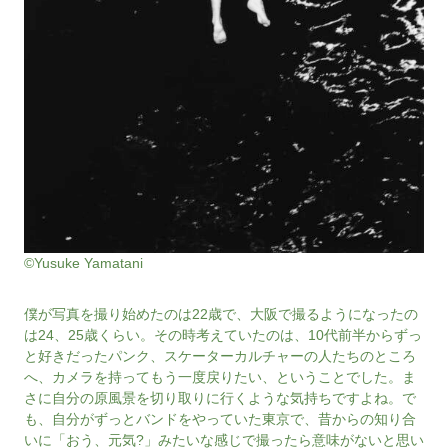
©Yusuke Yamatani
僕が写真を撮り始めたのは22歳で、大阪で撮るようになったの
は24、25歳くらい。その時考えていたのは、10代前半からずっ
と好きだったパンク、スケーターカルチャーの人たちのところ
へ、カメラを持ってもう一度戻りたい、ということでした。ま
さに自分の原風景を切り取りに行くような気持ちですよね。で
も、自分がずっとバンドをやっていた東京で、昔からの知り合
いに「おう、元気?」みたいな感じで撮ったら意味がないと思い