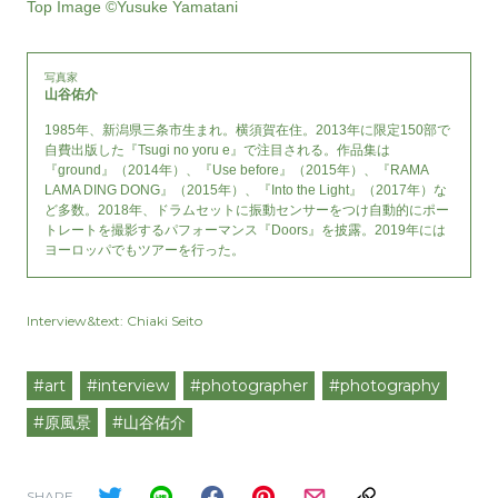
Top Image ©Yusuke Yamatani
写真家
山谷佑介
1985年、新潟県三条市生まれ。横須賀在住。2013年に限定150部で
自費出版した『Tsugi no yoru e』で注目される。作品集は
『ground』（2014年）、『Use before』（2015年）、『RAMA
LAMA DING DONG』（2015年）、『Into the Light』（2017年）な
ど多数。2018年、ドラムセットに振動センサーをつけ自動的にポー
トレートを撮影するパフォーマンス『Doors』を披露。2019年には
ヨーロッパでもツアーを行った。
Interview&text: Chiaki Seito
#art
#interview
#photographer
#photography
#原風景
#山谷佑介
SHARE