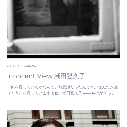
LIBRARY
／ 2023.09.21
Innocent View 潮田登久子
「何を撮っているかなんて、無意識だったんです。なんだか空
（くう）を撮っていますよね」潮田登久子 ——ものがぎっしり
と詰められた冷蔵庫。取り壊される社屋に置き去り…