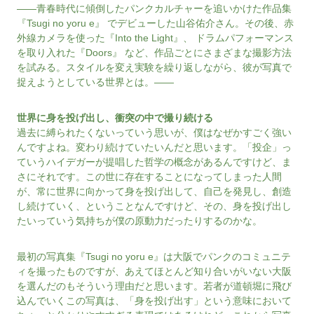
——青春時代に傾倒したパンクカルチャーを追いかけた作品集
『Tsugi no yoru e』 でデビューした山谷佑介さん。その後、赤
外線カメラを使った『Into the Light』、 ドラムパフォーマンス
を取り入れた『Doors』 など、作品ごとにさまざまな撮影方法
を試みる。スタイルを変え実験を繰り返しながら、彼が写真で
捉えようとしている世界とは。——
世界に身を投げ出し、衝突の中で撮り続ける
過去に縛られたくないっていう思いが、僕はなぜかすごく強い
んですよね。変わり続けていたいんだと思います。「投企」っ
ていうハイデガーが提唱した哲学の概念があるんですけど、ま
さにそれです。この世に存在することになってしまった人間
が、常に世界に向かって身を投げ出して、自己を発見し、創造
し続けていく、ということなんですけど、その、身を投げ出し
たいっていう気持ちが僕の原動力だったりするのかな。
最初の写真集『Tsugi no yoru e』は大阪でパンクのコミュニテ
ィを撮ったものですが、あえてほとんど知り合いがいない大阪
を選んだのもそういう理由だと思います。若者が道頓堀に飛び
込んでいくこの写真は、「身を投げ出す」という意味において