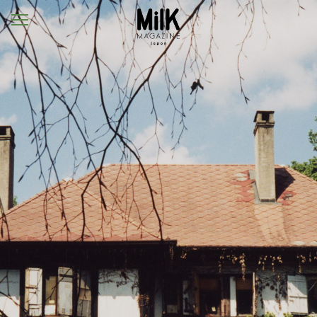
メ
ニ
ュ
ー