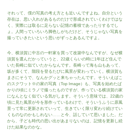
それって、僕の写真の考え方とも近いんですよね。自分という
存在は、思い入れがあるものだけで形成されていくわけではな
く、実際には取るに足らない記憶の蓄積であったりするでし
ょ。人間っていろいろ脚色しがちだけど、そうじゃない写真を
撮っていきたいという思いがずっとあるんですよ。
今、横須賀に中古の一軒家を買って改築中なんですが、なぜ横
須賀を選んだかっていうと、22歳くらいの時に1年ほど住んで
いた長崎に似ていたからなんです。長崎って海も山もあって、
坂が多くて、階段を登るたびに風景が変わっていく。横須賀も
まさにそうで、なんかグッと来ちゃったんです。そういえばこ
のスクワット※の家の写真（Top Image）も、写真を始めたば
かりの頃にミラノで撮ったものですが、作っている横須賀の家
になんとなく似ている気がします。そういう意味では、22歳の
頃に見た風景が今を形作っているわけで、そういうふうに原風
景って常に更新されていって、生きていく限り変わり続けてい
くものなのかもしれない……と今、話していて思いました。だ
から、子ども時代の思い出があまりないのは、記憶を更新し続
けた結果なのかな。