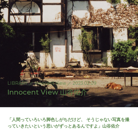
LIBRARY
／
Innocent View
／
2023.03.09
Innocent View 山谷佑介
「人間っていろいろ脚色しがちだけど、 そうじゃない写真を撮
っていきたいという思いがずっとあるんですよ」山谷佑介