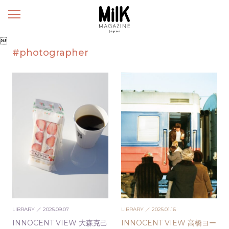
メ
ニ
ュ

ー
#photographer
LIBRARY
／ 2025.09.07
LIBRARY
／ 2025.01.16
INNOCENT VIEW 大森克己
INNOCENT VIEW 高橋ヨー