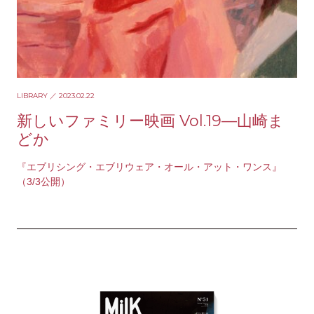
LIBRARY
／ 2023.02.22
新しいファミリー映画 Vol.19—山崎ま
どか
『エブリシング・エブリウェア・オール・アット・ワンス』
（3/3公開）