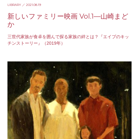
LIBRARY
／ 2021.08.19
新しいファミリー映画 Vol.1—山崎まど
か
三世代家族が食卓を囲んで探る家族の絆とは？『エイブのキッ
チンストーリー』（2019年）