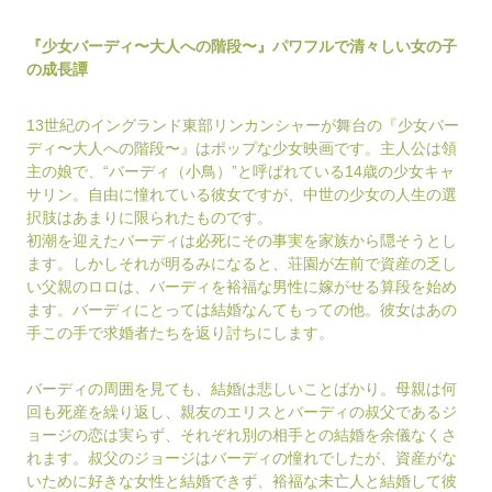
『少女バーディ〜大人への階段〜』パワフルで清々しい女の子
の成長譚
13世紀のイングランド東部リンカンシャーが舞台の『少女バー
ディ〜大人への階段〜』はポップな少女映画です。主人公は領
主の娘で、“バーディ（小鳥）”と呼ばれている14歳の少女キャ
サリン。自由に憧れている彼女ですが、中世の少女の人生の選
択肢はあまりに限られたものです。
初潮を迎えたバーディは必死にその事実を家族から隠そうとし
ます。しかしそれが明るみになると、荘園が左前で資産の乏し
い父親のロロは、バーディを裕福な男性に嫁がせる算段を始め
ます。バーディにとっては結婚なんてもっての他。彼女はあの
手この手で求婚者たちを返り討ちにします。
バーディの周囲を見ても、結婚は悲しいことばかり。母親は何
回も死産を繰り返し、親友のエリスとバーディの叔父であるジ
ョージの恋は実らず、それぞれ別の相手との結婚を余儀なくさ
れます。叔父のジョージはバーディの憧れでしたが、資産がな
いために好きな女性と結婚できず、裕福な未亡人と結婚して彼