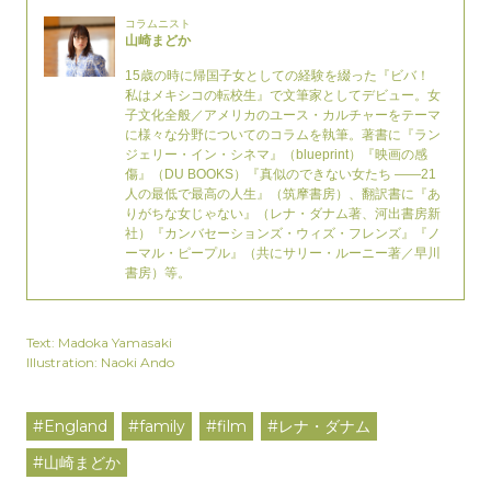
コラムニスト
山崎まどか
15歳の時に帰国子女としての経験を綴った『ビバ！
私はメキシコの転校生』で文筆家としてデビュー。女
子文化全般／アメリカのユース・カルチャーをテーマ
に様々な分野についてのコラムを執筆。著書に『ラン
ジェリー・イン・シネマ』（blueprint）『映画の感
傷』（DU BOOKS）『真似のできない女たち ——21
人の最低で最高の人生』（筑摩書房）、翻訳書に『あ
りがちな女じゃない』（レナ・ダナム著、河出書房新
社）『カンバセーションズ・ウィズ・フレンズ』『ノ
ーマル・ピープル』（共にサリー・ルーニー著／早川
書房）等。
Text: Madoka Yamasaki
Illustration: Naoki Ando
#England
#family
#film
#レナ・ダナム
#山崎まどか