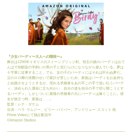
『少女バーディ〜大人への階段〜』
舞台は1290年イギリスのストーンブリッジ村。領主の娘のバーディはおて
んばで幼馴染の羊飼いの男の子と泥だらけになりながら遊んでいる。夢は
十字軍に従事すること。でも、女の子のバーディにはそれは叶わぬ夢だ。
父のロロ卿の浪費のせいで家計が苦しいため、家族はバーディをお金持ち
と結婚させようとするが、現れる求婚者をあの手この手で追い払うバーデ
ィ。決められた運命に立ち向かい、自分の道を自分の手で切り開こうとす
るバーディ。しかしついに最後の求婚者の元にバーディは嫁ぐことに。彼
女が旅立つ時、家族は……。
監督：レナ・ダナム
出演：ベラ･ラムジー、ビリー･パイパー、アンドリュー･スコット 他
Prime Videoにて独占配信中
©Amazon Studios