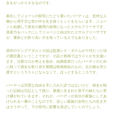
女をがっかりさせるのです。
家出してジョージの邸宅にたどり着いたバーディは、意外な人
物から理不尽な世の中を生き抜くヒントをもらいます。ジョー
ジと結婚して彼女の義理の叔母になったエサルフリーサです。
資産力をバックにしてジョージと結ばれたエサルフリーサです
が、運命との折り合い方を知っている人でもありました。
原作のヤングアダルト小説は監督レナ・ダナムが十代だった頃
の愛読書ということですが、小説と映画ではラストが大分違い
ます。父親ロロが考えを改め、結婚直前だったバーディのため
に戦って彼女を取り戻す展開は映画独自のもの。父が娘を売り
渡すというラストにならなくて、ほっとするところです。
バーディは完璧な自由を手に入れた訳ではないけど、彼女が戦
った記録は日記として残り、最後に生まれた双子の妹たちに受
け継がれていきます。それが、バーディが自分の家族にしてあ
げられる一番のことなのです。近しい親族の女性たちの生き方
はそうやって、下の世代に影響を及ぼしていくのでしょう。