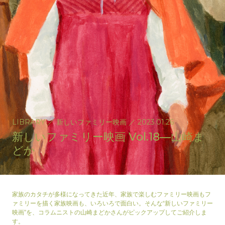
LIBRARY
／
新しいファミリー映画
／
2023.01.26
新しいファミリー映画 Vol.18—山崎ま
どか
家族のカタチが多様になってきた近年、家族で楽しむファミリー映画もフ
ァミリーを描く家族映画も、いろいろで面白い。そんな“新しいファミリー
映画”を、コラムニストの山崎まどかさんがピックアップしてご紹介しま
す。