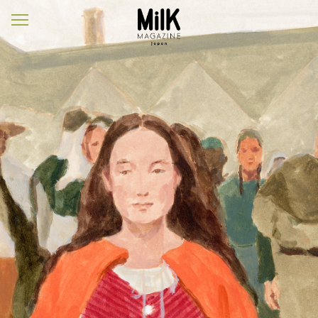
メ
ニ
ュ
ー