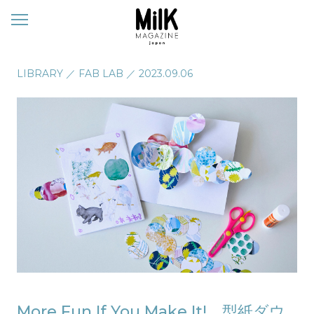
メ
ニ
ュ
ー
LIBRARY
／
FAB LAB
／
2023.09.06
More Fun If You Make It! 型紙ダウ