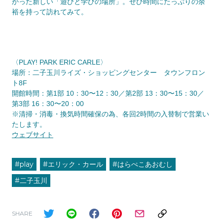
かった新しい「遊びと学びの場所」。ぜひ時間にたっぷりの余
裕を持って訪れてみて。
〈PLAY! PARK ERIC CARLE〉
場所：二子玉川ライズ・ショッピングセンター タウンフロン
ト8F
開館時間：第1部 10：30〜12：30／第2部 13：30〜15：30／
第3部 16：30〜20：00
※清掃・消毒・換気時間確保の為、各回2時間の入替制で営業い
たします。
ウェブサイト
#play
#エリック・カール
#はらぺこあおむし
#二子玉川
SHARE