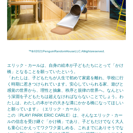
™&©2021PenguinRandomHouseLLC.Allrightsreserved.
エリック・カールは、自身の絵本が子どもたちにとって「かけ
橋」となることを願っていたという。
「わたしは、子どもたちが人生で初めて家庭を離れ、学校に行
く時期に惹きつけられています。安心していられる家、遊びと
感覚の世界から、理性と抽象、秩序と規律の世界へ。なんとい
う深淵を子どもたちは超えなければならないことでしょう。わ
たしは、わたしの本がその大きな溝にかかる橋になってほしい
と願っています」（エリック・カール）
この〈PLAY! PARK ERIC CARLE〉は、そんなエリック・カー
ルの信念を受け継ぐ「かけ橋」であり、子どもだけでなく大人
も童心にかえってワクワク楽しめる、これまでにありそうでな