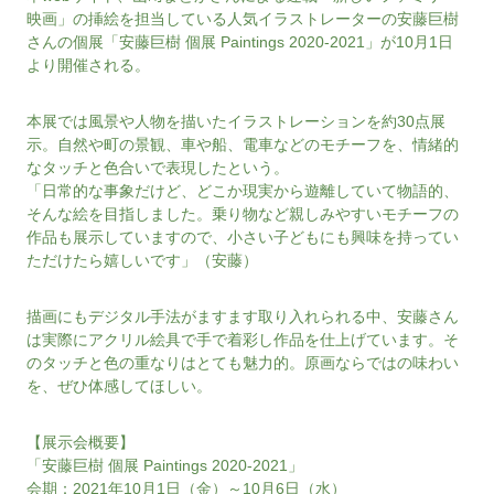
映画」の挿絵を担当している人気イラストレーターの安藤巨樹
さんの個展「安藤巨樹 個展 Paintings 2020-2021」が10月1日
より開催される。
本展では風景や人物を描いたイラストレーションを約30点展
示。自然や町の景観、車や船、電車などのモチーフを、情緒的
なタッチと色合いで表現したという。
「日常的な事象だけど、どこか現実から遊離していて物語的、
そんな絵を目指しました。乗り物など親しみやすいモチーフの
作品も展示していますので、小さい子どもにも興味を持ってい
ただけたら嬉しいです」（安藤）
描画にもデジタル手法がますます取り入れられる中、安藤さん
は実際にアクリル絵具で手で着彩し作品を仕上げています。そ
のタッチと色の重なりはとても魅力的。原画ならではの味わい
を、ぜひ体感してほしい。
【展示会概要】
「安藤巨樹 個展 Paintings 2020-2021」
会期：2021年10月1日（金）～10月6日（水）