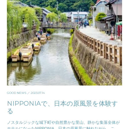
GOOD NEWS
／ 2023.07.14
NIPPONIAで、日本の原風景を体験す
る
ノスタルジックな城下町や自然豊かな里山、静かな集落全体が
ホテルになったNIPPONIA。日本の原風景に触れながら、この