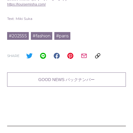
https://louisemisha.com/
Text: Miki Suka
#2025SS
#fashion
#paris
SHARE
GOOD NEWS バックナンバー