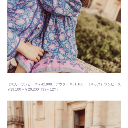
（大人）ワンピース￥42,900、アウター￥61,100 （キッズ）ワンピース
￥19,100～￥20,200（3Y～12Y）