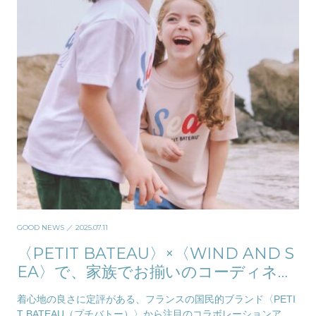
GOOD NEWS
／ 2025.07.11
〈PETIT BATEAU〉×〈WIND AND S
EA〉で、家族でお揃いのコーディネー
ト！
着心地の良さに定評がある、フランスの国民的ブランド〈PETI
T BATEAU（プチバトー）〉から注目のコラボレーションアイ