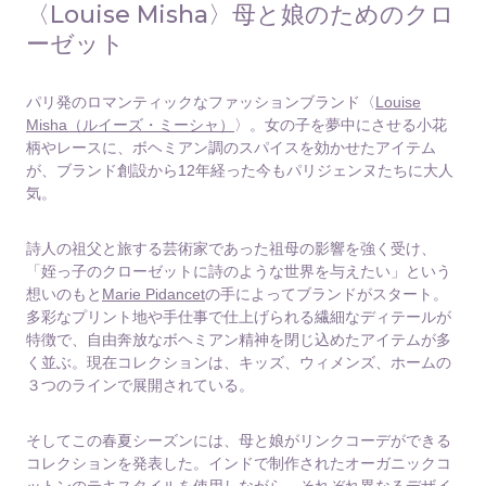
〈Louise Misha〉母と娘のためのクロ
ーゼット
パリ発のロマンティックなファッションブランド〈
Louise
Misha（ルイーズ・ミーシャ）
〉。女の子を夢中にさせる小花
柄やレースに、ボヘミアン調のスパイスを効かせたアイテム
が、ブランド創設から12年経った今もパリジェンヌたちに大人
気。
詩人の祖父と旅する芸術家であった祖母の影響を強く受け、
「姪っ子のクローゼットに詩のような世界を与えたい」という
想いのもと
Marie Pidancet
の手によってブランドがスタート。
多彩なプリント地や手仕事で仕上げられる繊細なディテールが
特徴で、自由奔放なボヘミアン精神を閉じ込めたアイテムが多
く並ぶ。現在コレクションは、キッズ、ウィメンズ、ホームの
３つのラインで展開されている。
そしてこの春夏シーズンには、母と娘がリンクコーデができる
コレクションを発表した。インドで制作されたオーガニックコ
ットンのテキスタイルを使用しながら、それぞれ異なるデザイ