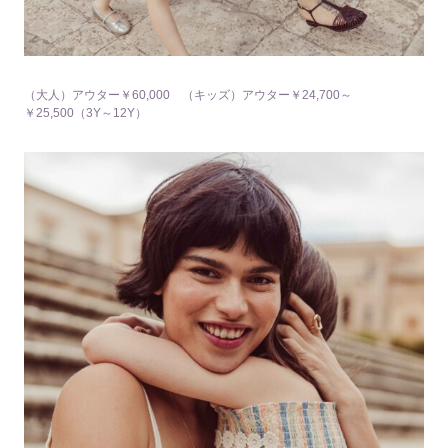
（大人）アウター￥60,000 （キッズ）アウター￥24,700～
￥25,500（3Y～12Y）