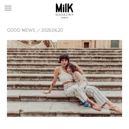
メ
ニ
ュ
ー
GOOD NEWS
／
2025.06.20