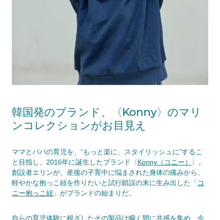
韓国発のブランド、〈Konny〉のマリ
ンコレクションがお目見え
ママとパパの育児を、“もっと楽に、スタイリッシュに”するこ
と目指し、2016年に誕生したブランド〈
Konny（コニー）
〉。
創設者エリンが、産後の子育中に悩まされた身体の痛みから、
軽やかな抱っこ紐を作りたいと試行錯誤の末に生み出した「
コ
ニー抱っこ紐
」がブランドの始まりだ。
自らの育児体験に根ざしたその製品は瞬く間に共感を集め、今