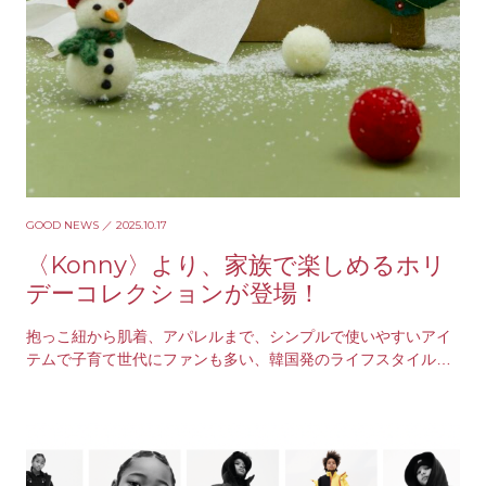
GOOD NEWS
／ 2025.10.17
〈Konny〉より、家族で楽しめるホリ
デーコレクションが登場！
抱っこ紐から肌着、アパレルまで、シンプルで使いやすいアイ
テムで子育て世代にファンも多い、韓国発のライフスタイルブ
ランド〈Konny（コニー）〉。そんな〈Konn…