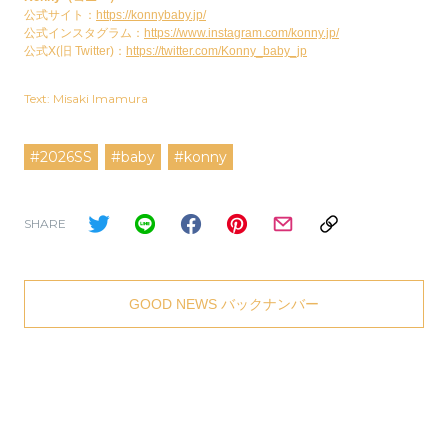
公式サイト：
https://konnybaby.jp/
公式インスタグラム：
https://www.instagram.com/konny.jp/
公式X(旧 Twitter)：
https://twitter.com/Konny_baby_jp
Text: Misaki Imamura
#2026SS
#baby
#konny
SHARE
GOOD NEWS バックナンバー