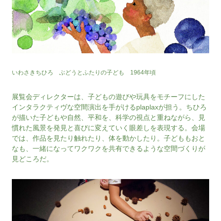
いわさきちひろ ぶどうとふたりの子ども 1964年頃
展覧会ディレクターは、子どもの遊びや玩具をモチーフにした
インタラクティヴな空間演出を手がけるplaplaxが担う。ちひろ
が描いた子どもや自然、平和を、科学の視点と重ねながら、見
慣れた風景を発見と喜びに変えていく眼差しを表現する。会場
では、作品を見たり触れたり、体を動かしたり。子どももおと
なも、一緒になってワクワクを共有できるような空間づくりが
見どころだ。