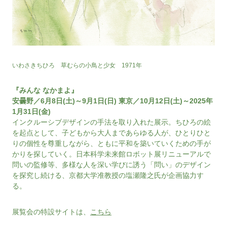
いわさきちひろ 草むらの小鳥と少女 1971年
『みんな なかまよ』
安曇野／6月8日(土)～9月1日(日) 東京／10月12日(土)～2025年
1月31日(金)
インクルーシブデザインの手法を取り入れた展示。ちひろの絵
を起点として、子どもから大人まであらゆる人が、ひとりひと
りの個性を尊重しながら、ともに平和を築いていくための手が
かりを探していく。日本科学未来館ロボット展リニューアルで
問いの監修等、多様な人を深い学びに誘う「問い」のデザイン
を探究し続ける、京都大学准教授の塩瀬隆之氏が企画協力す
る。
展覧会の特設サイトは、
こちら