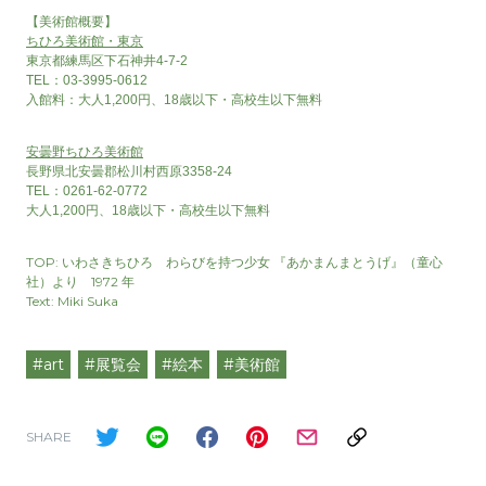
【美術館概要】
ちひろ美術館・東京
東京都練馬区下石神井4-7-2
TEL：03-3995-0612
入館料：大人1,200円、18歳以下・高校生以下無料
安曇野ちひろ美術館
長野県北安曇郡松川村西原3358-24
TEL：0261-62-0772
大人1,200円、18歳以下・高校生以下無料
TOP: いわさきちひろ わらびを持つ少女 『あかまんまとうげ』（童心
社）より 1972 年
Text: Miki Suka
#art
#展覧会
#絵本
#美術館
SHARE