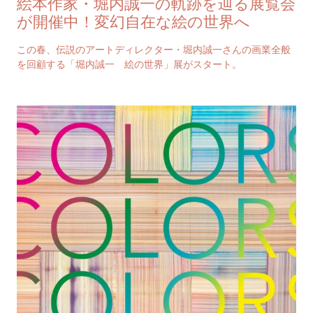
絵本作家・堀内誠一の軌跡を辿る展覧会
が開催中！変幻自在な絵の世界へ
この春、伝説のアートディレクター・堀内誠一さんの画業全般
を回顧する「堀内誠一 絵の世界」展がスタート。