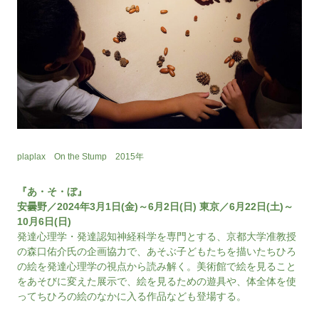
plaplax On the Stump 2015年
『あ・そ・ぼ』
安曇野／2024年3月1日(金)～6月2日(日) 東京／6月22日(土)～
10月6日(日)
発達心理学・発達認知神経科学を専門とする、京都大学准教授
の森口佑介氏の企画協力で、あそぶ子どもたちを描いたちひろ
の絵を発達心理学の視点から読み解く。美術館で絵を見ること
をあそびに変えた展示で、絵を見るための遊具や、体全体を使
ってちひろの絵のなかに入る作品なども登場する。