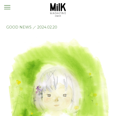
メ
ニ
ュ
ー
GOOD NEWS
／
2024.02.20