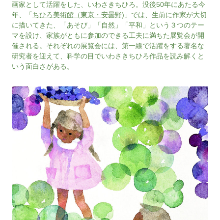
画家として活躍をした、いわさきちひろ。没後50年にあたる今
年、「
ちひろ美術館（東京・安曇野)
」では、生前に作家が大切
に描いてきた、「あそび」「自然」「平和」という３つのテー
マを設け、家族がともに参加のできる工夫に満ちた展覧会が開
催される。それぞれの展覧会には、第一線で活躍をする著名な
研究者を迎えて、科学の目でいわさきちひろ作品を読み解くと
いう面白さがある。