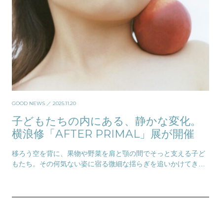
GOOD NEWS
／ 2025.11.20
子どもたちの内にある、静かな変化。
横浪修「AFTER PRIMAL」展が開催
移ろう空を背に、果物や野菜を肩と顎の間でそっと支える子ど
もたち。その何気ない姿に宿る微細な揺らぎを追いかけてきた
写真家 横浪修の新作展「AFTER PRIMAL…