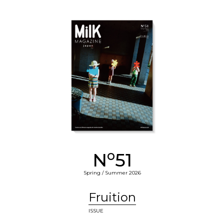
o
N
51
Spring / Summer 2026
Fruition
ISSUE