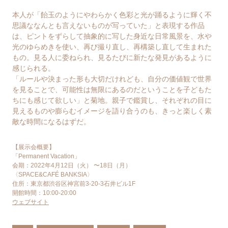
本人が「飴玉のようにやわらかく色彩と光が踊るように輝く不
思議ななんとも言えないものが写っていた」と表現する作品
は、ピントをずらして抽象的に写した身近な日常風景を、水や
光のゆらめきを使い、再び撮り直し、再構築し直して生まれた
もの。見る人に委ねられ、見るたびに新たな発見があるように
感じられる。
「ルールや決まった形も大切だけれども、自分の価値観で世界
を見ることで、可能性は無限にあるのだということを子どもた
ちにも感じて欲しい」と菊地。親子で鑑賞し、それぞれの目に
見えるものや膨らむイメージを語り合うのも、きっと楽しく素
敵な時間になるはずだ。
【展示会概要】
「Permanent Vacation」
会期：2022年4月12日（火） 〜18日（月）
〈SPACE&CAFÉ BANKSIA〉
住所：東京都渋谷区神宮前3-20-3石井ビル1F
開館時間：10:00-20:00
ウェブサイト