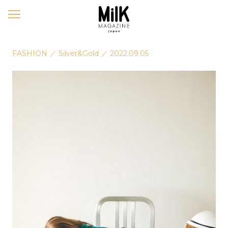
メ
ニ
ュ
ー
FASHION
／
Silver&Gold
／
2022.09.05