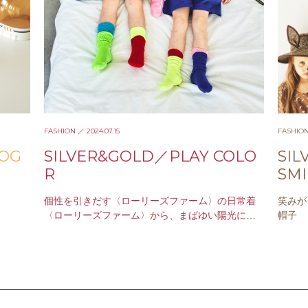
FASHION
／ 2024.07.15
FASHIO
TOG
SILVER&GOLD／PLAY COLO
SIL
R
SMI
個性を引きだす〈ローリーズファーム〉の日常着
笑みが
〈ローリーズファーム〉から、まばゆい陽光に映
帽子
えるポップな色合いのTシャツとソックス、パンツ
が届きました。モダンなム…