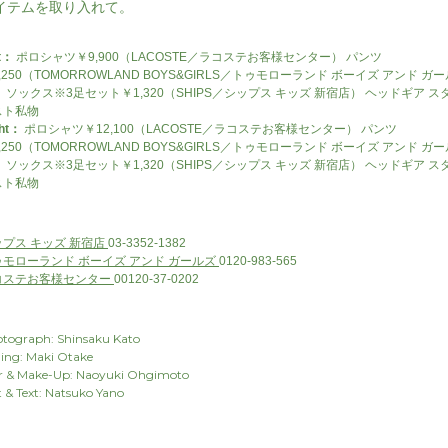
イテムを取り入れて。
t：
ポロシャツ￥9,900（LACOSTE／ラコステお客様センター） パンツ
,250（TOMORROWLAND BOYS&GIRLS／トゥモローランド ボーイズ アンド ガー
 ソックス※3足セット￥1,320（SHIPS／シップス キッズ 新宿店） ヘッドギア ス
スト私物
ht：
ポロシャツ￥12,100（LACOSTE／ラコステお客様センター） パンツ
,250（TOMORROWLAND BOYS&GIRLS／トゥモローランド ボーイズ アンド ガー
 ソックス※3足セット￥1,320（SHIPS／シップス キッズ 新宿店） ヘッドギア ス
スト私物
ップス キッズ 新宿店
03-3352-1382
ゥモローランド ボーイズ アンド ガールズ
0120-983-565
コステお客様センター
00120-37-0202
tograph: Shinsaku Kato
ling: Maki Otake
r & Make-Up: Naoyuki Ohgimoto
t & Text: Natsuko Yano