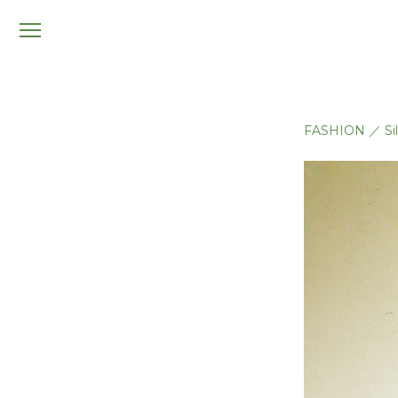
メ
ニ
ュ
ー
FASHION
／
Si