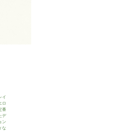
レイ
エロ
定番
たデ
ョン
ィな