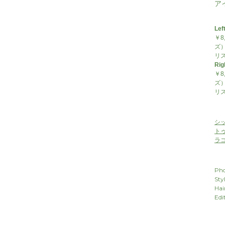
ア
Lef
￥8
ズ）
リ
Rig
￥8
ズ）
リ
シ
ト
ラ
Pho
Sty
Hai
Edi