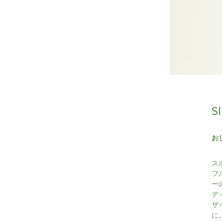
S
お
ス
フ
ー
デ
ザ
に