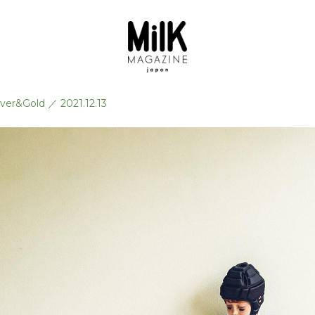
lver&Gold
／
2021.12.13