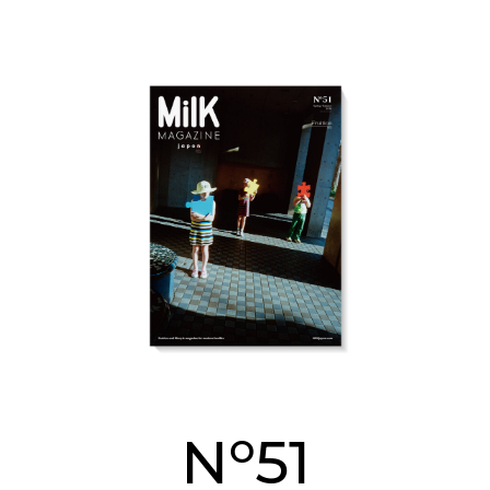
o
N
51