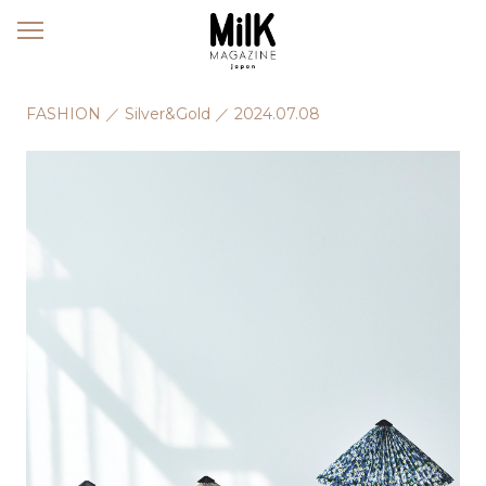
メ
ニ
ュ
ー
FASHION
／
Silver&Gold
／
2024.07.08