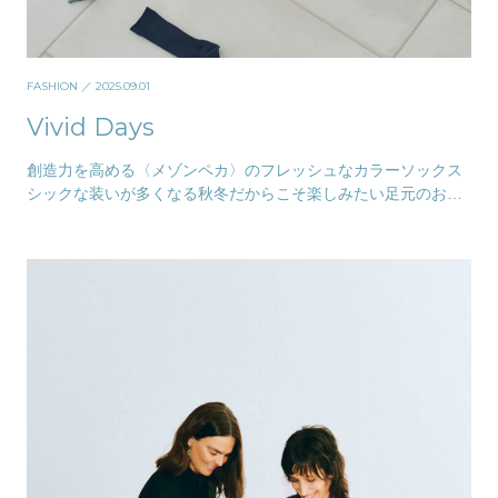
FASHION
／ 2025.09.01
Vivid Days
創造力を高める〈メゾンペカ〉のフレッシュなカラーソックス
シックな装いが多くなる秋冬だからこそ楽しみたい足元のおし
ゃれ。〈メゾンペカ〉には、発色が鮮やかで子ども…