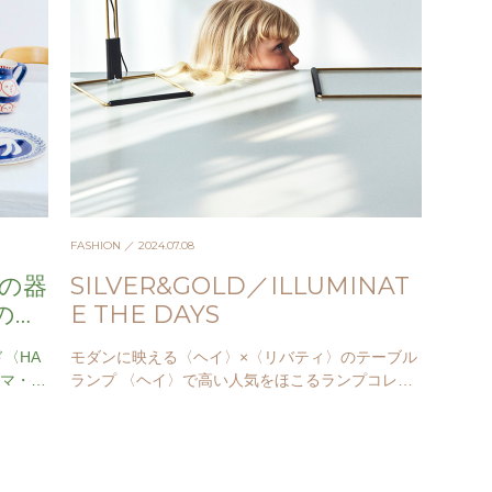
FASHION
／ 2024.07.08
ンの器
SILVER&GOLD／ILLUMINAT
すのび
E THE DAYS
〈HA
モダンに映える〈ヘイ〉×〈リバティ〉のテーブル
エマ・コ
ランプ 〈ヘイ〉で高い人気をほこるランプコレク
ラミッ
ション『マタン』と、ロンドンの老舗ブランド
〈リバティ〉とのコラボレー…