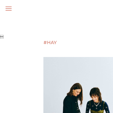
メ
ニ
ュ
ー

#HAY