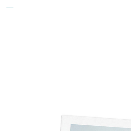
メ
ニ
ュ
ー