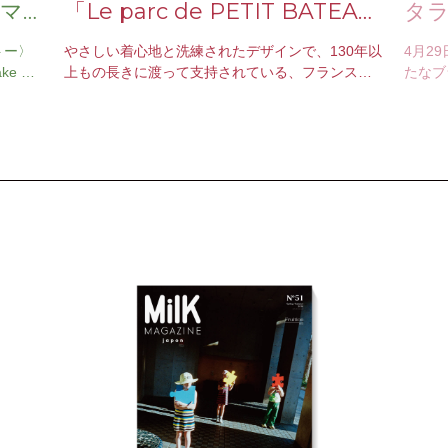
マ
「Le parc de PETIT BATEA
タ
U」が期間限定オープン
ド
トー〉
やさしい着心地と洗練されたデザインで、130年以
4月2
e Chr
上もの長きに渡って支持されている、フランスの
たなブ
ンタの
国民的ブランド〈プチバトー〉。肌着からスター
ドの歴
トしたブランドは、ベビー…
り組み