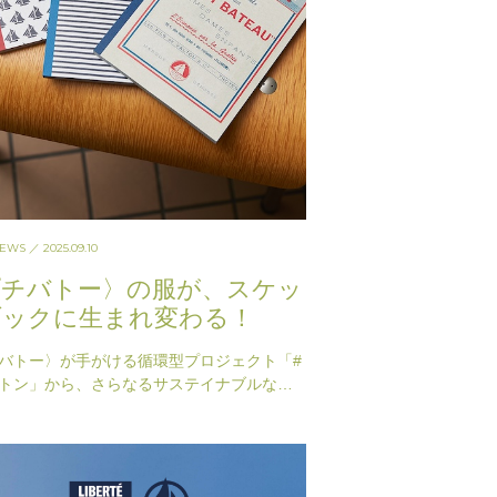
NEWS
／ 2025.09.10
プチバトー〉の服が、スケッ
ブックに生まれ変わる！
バトー〉が手がける循環型プロジェクト「#
トン」から、さらなるサステイナブルなア
が誕生した。9月5日より発売されたのは、
トーが回収した洋服…