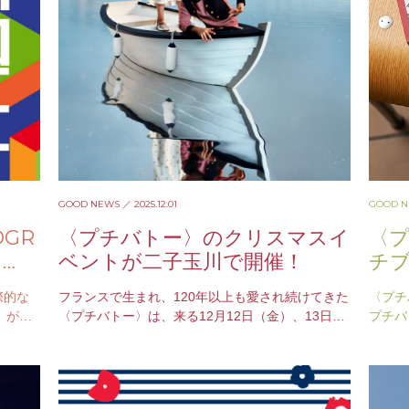
GOOD NEWS
／ 2025.12.01
GOOD 
GR
〈プチバトー〉のクリスマスイ
〈
て
ベントが⼆⼦⽟川で開催！
チ
を開
際的な
フランスで生まれ、120年以上も愛され続けてきた
〈プチ
祭」が、
〈プチバトー〉は、来る12月12日（金）、13日
プチバ
京都のま
（土）の2日間、二子玉川ライズ スタジオ&ホール
イテム
にて、…
プチバ