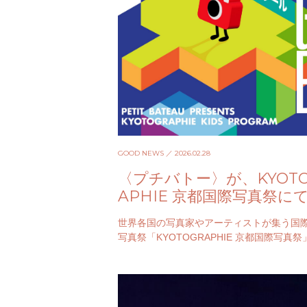
GOOD NEWS
／ 2026.02.28
〈プチバトー〉が、KYOTO
APHIE 京都国際写真祭に
「⼦ども写真コンクール」
世界各国の写真家やアーティストが集う国
催
写真祭「KYOTOGRAPHIE 京都国際写真
今年も4月18日〜5月17日に開催される。 
ち全体を舞…