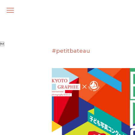
メ
ニ
ュ
ー

#petitbateau