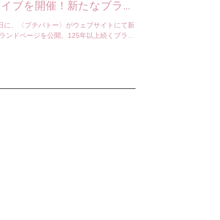
ライブを開催！新たなブラン
ページにも注目
9日に、〈プチバトー〉がウェブサイトにて新
ランドページを公開。125年以上続くブラン
史を紹介するほか、今後のCSRに対する取
について詳し…