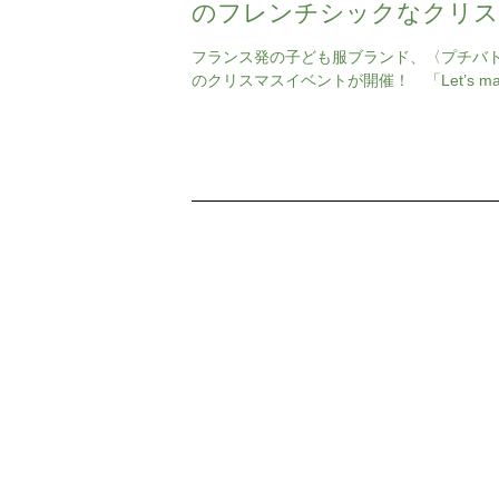
のフレンチシックなクリス
スイベントが開催
フランス発の子ども服ブランド、〈プチバ
のクリスマスイベントが開催！ 「Let’s mak
istmas!」をコンセプトに、子どもたちはサ
元で…