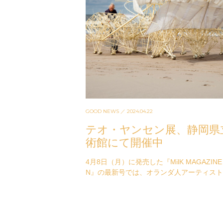
GOOD NEWS
／ 2024.04.22
テオ・ヤンセン展、静岡県
術館にて開催中
4月8日（月）に発売した『MilK MAGAZINE 
N』の最新号では、オランダ人アーティス
オ・ヤンセンを独占インタビュー。物理学
し続けアー…