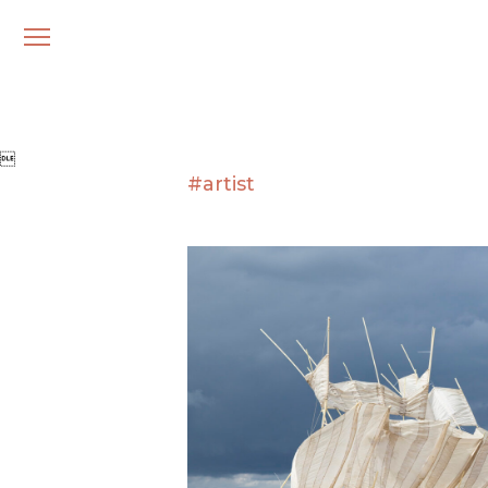
メ
ニ
ュ
ー

#artist