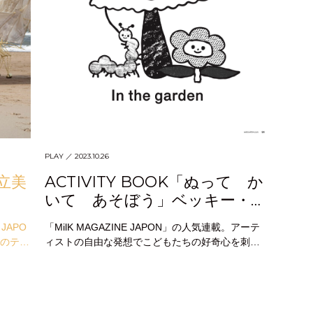
PLAY
／ 2023.10.26
立美
ACTIVITY BOOK「ぬって か
いて あそぼう」ベッキー・オ
ーピン
JAPO
「MilK MAGAZINE JAPON」の人気連載。アーテ
トのテ
ィストの自由な発想でこどもたちの好奇心を刺激
を追求
します。ページ末からPDFをダウンロードして、
好きなよう…