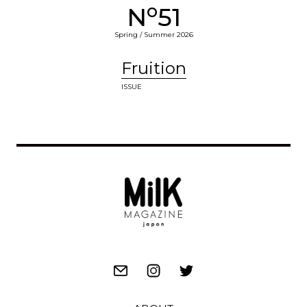
o
N
51
Spring / Summer 2026
Fruition
ISSUE