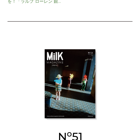
を！「ラルフ ローレン 銀
座」オープン
o
N
51