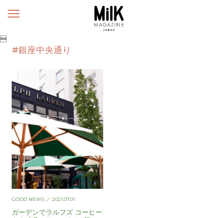
メ
ニ
ュ

ー
#銀座中央通り
GOOD NEWS
／ 2021.07.01
ガーデンでラルフズ コーヒー