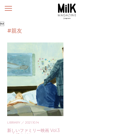
メ
ニ
ュ

ー
#親友
LIBRARY
／ 2021.10.14
新しいファミリー映画 Vol.3