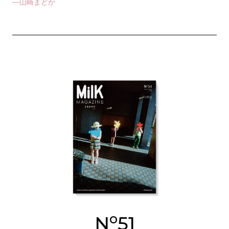
—山崎まどか
o
N
51