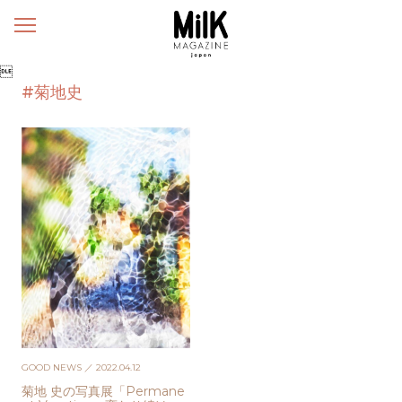
メ
ニ
ュ

ー
#菊地史
GOOD NEWS
／ 2022.04.12
菊地 史の写真展「Permane