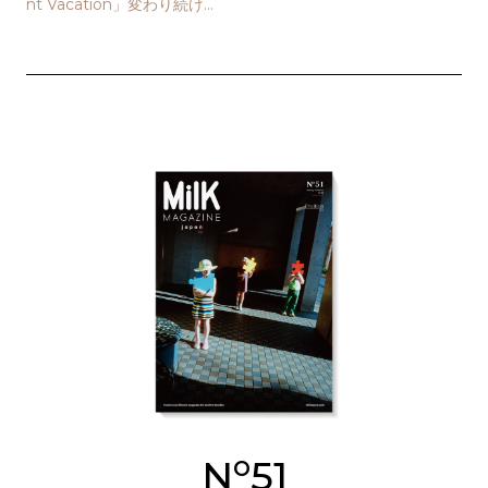
nt Vacation」変わり続け
る“生”を表現する
o
N
51