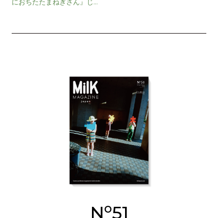
におちたたまねぎさん』じゃ
がいもと玉ねぎの相性がいい
わけ
o
N
51