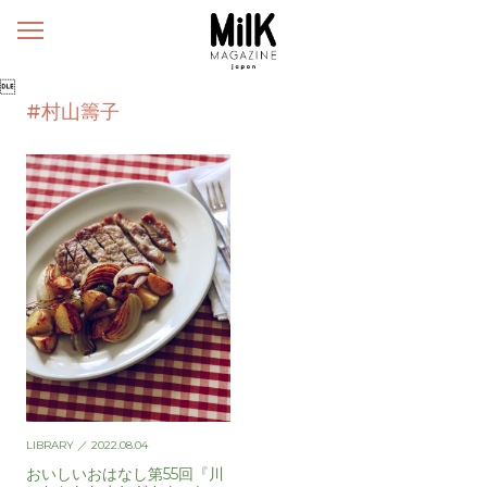
メ
ニ
ュ

ー
#村山籌子
LIBRARY
／ 2022.08.04
おいしいおはなし第55回『川