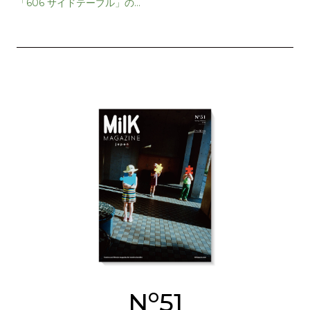
「606 サイドテーブル」の限
定カラーが発売
o
N
51