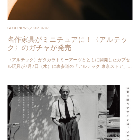
GOOD NEWS
／ 2021.07.07
名作家具がミニチュアに！〈アルテッ
ク〉のガチャが発売
〈アルテック〉がタカラトミーアーツとともに開発したカプセ
ル玩具が7月7日（水）に表参道の「アルテック 東京ストア」で
先行発売される。 「アルテック 北欧家具 ミ…