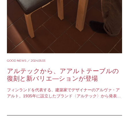
GOOD NEWS
／ 2024.05.03
アルテックから、アアルトテーブルの
復刻と新バリエ―ションが登場
フィンランドを代表する、建築家でデザイナーのアルヴァ・ア
アルト。1935年に設立したブランド〈アルテック〉から発表さ
れた、アアルトテーブルやイスは不朽の名作家具…