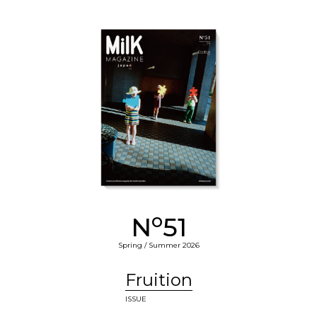
o
N
51
Spring / Summer 2026
Fruition
ISSUE