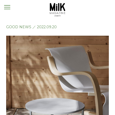
メ
ニ
ュ
ー
GOOD NEWS
／
2022.09.20